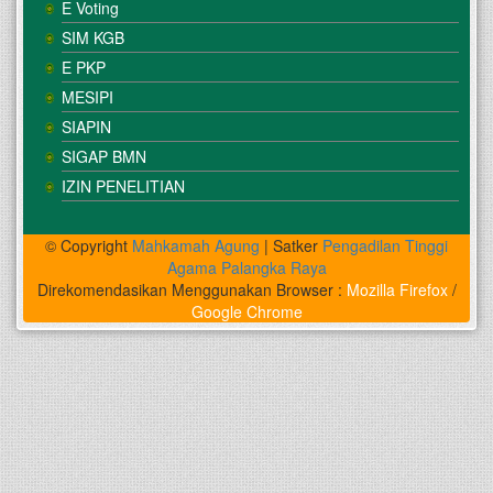
E Voting
SIM KGB
E PKP
MESIPI
SIAPIN
SIGAP BMN
IZIN PENELITIAN
© Copyright
Mahkamah Agung
| Satker
Pengadilan Tinggi
Agama Palangka Raya
Direkomendasikan Menggunakan Browser :
Mozilla Firefox
/
Google Chrome