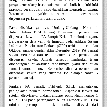
yang menjadi perhatian publik adalah klausal soal 
pengaturan ulang batas usia menikah, baik bagi laki-laki 
maupun perempuan, yang dinaikkan menjadi 19 tahun. 
Ketentuan itu diyakini akan membuat permintaan 
dispensasi perkawinan membludak.
Pasca disahkannya revisi Undang-Undang  Nomor 1 
Tahun Tahun 1974 tentang Perkawinan, permohonan 
dispensasi kawin di PA Sampit Kelas II melonjak tajam. 
Berdasarkan data yang di himpun pada aplikasi Sistem 
Informasi Penelusuran Perkara (SIPP) terhitung dari bulan 
Oktober sampai dengan akhir Desember 2019, PA Sampit 
sudah menerima dan telah memeriksa 21 permohonan 
dispensasi kawin. Jumlah tersebut meningkat tajam 
dibandingkan bulan-bulan sebelumnya, yaitu dari bulan 
Januari sampai dengan September dimana permohonan 
dispensasi kawin yang diterima PA Sampit hanya 5 
permohonan saja.
Panitera PA Sampit, Frislyasi, S.H.I. mengatakan, 
peningkatan perkara permohonan Dispensasi Kawin ini 
setelah direvisinya undang-undang perkawinan nomor 1 
tahun 1974 pada pertengahan bulan Oktober 2019. Usia 
minimal perempuan untuk menikah direvisi dari 