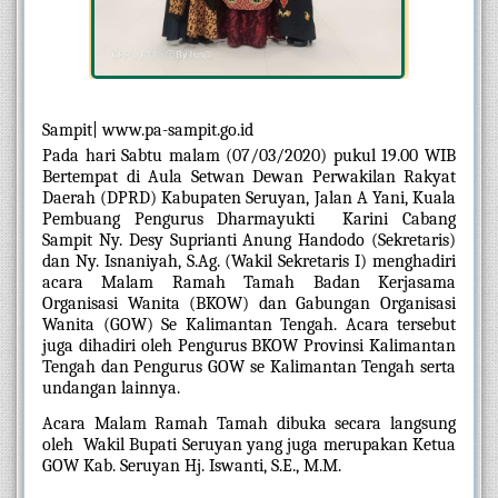
Sampit| www.pa-sampit.go.id
Pada hari Sabtu malam (07/03/2020) pukul 19.00 WIB 
Bertempat di Aula Setwan Dewan Perwakilan Rakyat 
Daerah (DPRD) Kabupaten Seruyan, Jalan A Yani, Kuala 
Pembuang Pengurus Dharmayukti  Karini Cabang 
Sampit Ny. Desy Suprianti Anung Handodo (Sekretaris) 
dan Ny. Isnaniyah, S.Ag. (Wakil Sekretaris I) menghadiri 
acara Malam Ramah Tamah Badan Kerjasama 
Organisasi Wanita (BKOW) dan Gabungan Organisasi 
Wanita (GOW) Se Kalimantan Tengah. Acara tersebut 
juga dihadiri oleh Pengurus BKOW Provinsi Kalimantan 
Tengah dan Pengurus GOW se Kalimantan Tengah serta 
undangan lainnya.
Acara Malam Ramah Tamah dibuka secara langsung 
oleh  Wakil Bupati Seruyan yang juga merupakan Ketua 
GOW Kab. Seruyan Hj. Iswanti, S.E., M.M. 