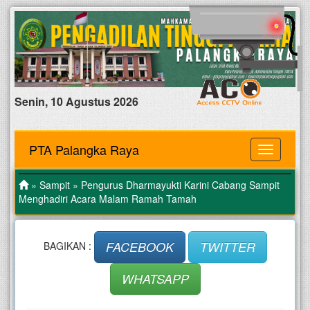
Senin, 10 Agustus 2026
PTA Palangka Raya
MENU
»
Sampit
» Pengurus Dharmayukti Karini Cabang Sampit
Menghadiri Acara Malam Ramah Tamah
FACEBOOK
TWITTER
BAGIKAN :
WHATSAPP