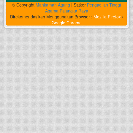
© Copyright
Mahkamah Agung
| Satker
Pengadilan Tinggi
Agama Palangka Raya
Direkomendasikan Menggunakan Browser :
Mozilla Firefox
/
Google Chrome