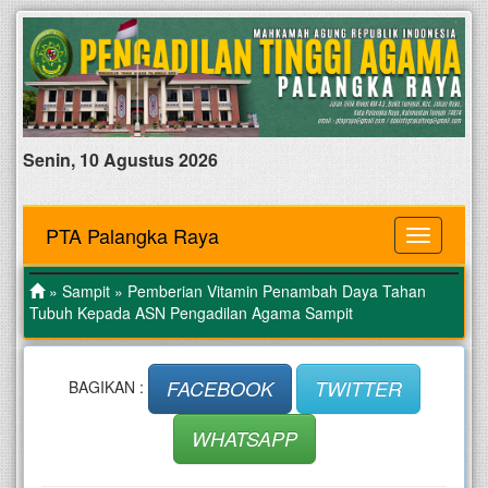
Senin, 10 Agustus 2026
PTA Palangka Raya
MENU
»
Sampit
» Pemberian Vitamin Penambah Daya Tahan
Tubuh Kepada ASN Pengadilan Agama Sampit
FACEBOOK
TWITTER
BAGIKAN :
WHATSAPP