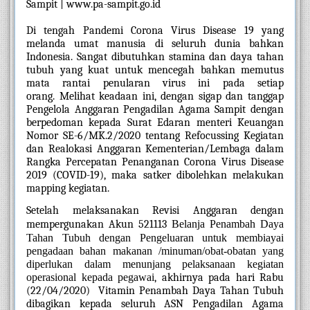
Sampit | www.pa-sampit.go.id
Di tengah Pandemi Corona Virus Disease 19 yang 
melanda umat manusia di seluruh dunia bahkan 
Indonesia. Sangat dibutuhkan stamina dan daya tahan 
tubuh yang kuat untuk mencegah bahkan memutus 
mata rantai penularan virus ini pada setiap 
orang. Melihat keadaan ini, dengan sigap dan tanggap 
Pengelola Anggaran Pengadilan Agama Sampit dengan 
berpedoman kepada Surat Edaran menteri Keuangan 
Nomor SE-6/MK.2/2020 tentang Refocussing Kegiatan 
dan Realokasi Anggaran Kementerian/Lembaga dalam 
Rangka Percepatan Penanganan Corona Virus Disease 
2019 (COVID-19), maka satker dibolehkan melakukan 
mapping kegiatan. 
Setelah melaksanakan Revisi Anggaran dengan 
mempergunakan Akun 521113 
Belanja Penambah Daya 
Tahan Tubuh dengan Pengeluaran untuk membiayai 
pengadaan bahan makanan /minuman/obat-obatan yang 
diperlukan dalam menunjang pelaksanaan kegiatan 
operasional kepada pegawai
, akhirnya pada hari Rabu 
(22/04/2020)  Vitamin Penambah Daya Tahan Tubuh 
dibagikan kepada seluruh ASN Pengadilan Agama 