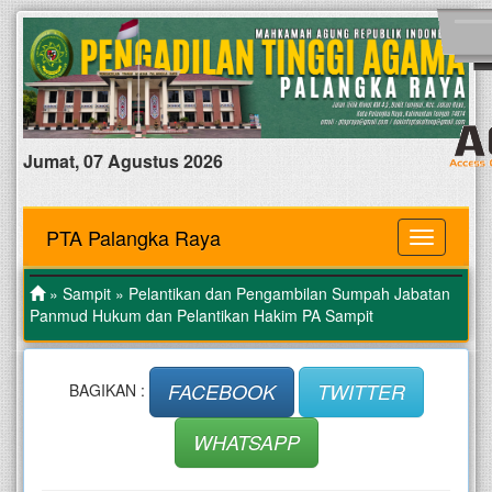
Jumat, 07 Agustus 2026
PTA Palangka Raya
MENU
»
Sampit
» Pelantikan dan Pengambilan Sumpah Jabatan
Panmud Hukum dan Pelantikan Hakim PA Sampit
FACEBOOK
TWITTER
BAGIKAN :
WHATSAPP