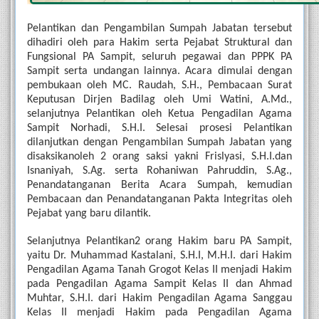
Pelantikan dan Pengambilan Sumpah Jabatan tersebut 
dihadiri oleh para Hakim serta Pejabat Struktural dan 
Fungsional PA Sampit, seluruh pegawai dan PPPK PA 
Sampit serta undangan lainnya. Acara dimulai dengan 
pembukaan oleh MC. Raudah, S.H., Pembacaan Surat 
Keputusan Dirjen Badilag oleh Umi Watini, A.Md., 
selanjutnya Pelantikan oleh Ketua Pengadilan Agama 
Sampit Norhadi, S.H.I. Selesai prosesi Pelantikan 
dilanjutkan dengan Pengambilan Sumpah Jabatan yang 
disaksikanoleh 2 orang saksi yakni Frislyasi, S.H.I.dan 
Isnaniyah, S.Ag. serta Rohaniwan Pahruddin, S.Ag., 
Penandatanganan Berita Acara Sumpah, kemudian 
Pembacaan dan Penandatanganan Pakta Integritas oleh 
Pejabat yang baru dilantik.
Selanjutnya Pelantikan2 orang Hakim baru PA Sampit, 
yaitu Dr. Muhammad Kastalani, S.H.I, M.H.I. dari Hakim 
Pengadilan Agama Tanah Grogot Kelas II menjadi Hakim 
pada Pengadilan Agama Sampit Kelas II dan Ahmad 
Muhtar, S.H.I. dari Hakim Pengadilan Agama Sanggau 
Kelas II menjadi Hakim pada Pengadilan Agama 