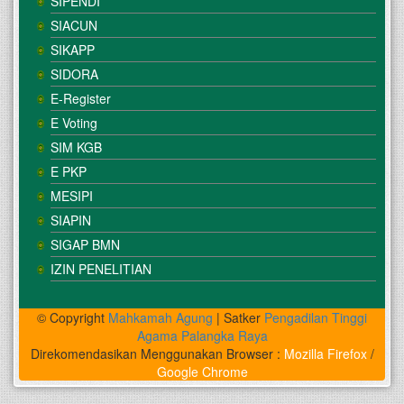
SIPENDI
SIACUN
SIKAPP
SIDORA
E-Register
E Voting
SIM KGB
E PKP
MESIPI
SIAPIN
SIGAP BMN
IZIN PENELITIAN
© Copyright
Mahkamah Agung
| Satker
Pengadilan Tinggi
Agama Palangka Raya
Direkomendasikan Menggunakan Browser :
Mozilla Firefox
/
Google Chrome