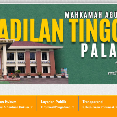
nan Hukum
Layanan Publik
Transparansi
ur & Bantuan Hukum
Informasi/Pengaduan
Keterbukaan Informasi