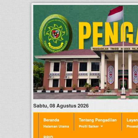
Sabtu, 08 Agustus 2026
Beranda
Tentang Pengadilan
Laya
Halaman Utama
Profil Satker
Prosed
PPID