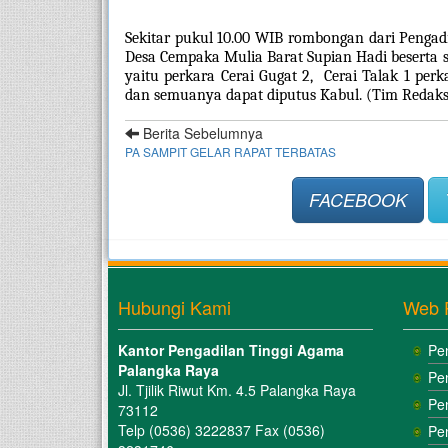
Sekitar pukul 10.00 WIB rombongan dari Pengad
Desa Cempaka Mulia Barat Supian Hadi beserta sta
yaitu perkara Cerai Gugat 2,  Cerai Talak 1 perk
dan semuanya dapat diputus Kabul. (Tim Redaks
Berita Sebelumnya
PA SAMPIT GELAR RAPAT TERBATAS
FACEBOOK
Hubungi Kami
Web 
Kantor Pengadilan Tinggi Agama
Pe
Palangka Raya
Pe
Jl. Tjilik Riwut Km. 4.5 Palangka Raya
Pe
73112
Telp (0536) 3222837 Fax (0536)
Pe