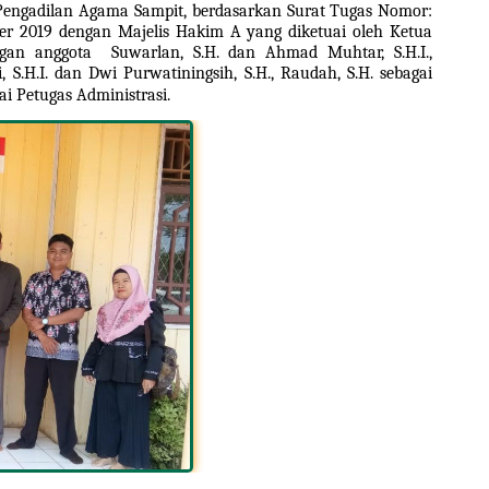
 Pengadilan Agama Sampit, berdasarkan Surat Tugas Nomor: 
r 2019 dengan Majelis Hakim A yang diketuai oleh Ketua 
gan anggota  Suwarlan, S.H. dan Ahmad Muhtar, S.H.I., 
 S.H.I. dan Dwi Purwatiningsih, S.H., Raudah, S.H. sebagai 
i Petugas Administrasi.