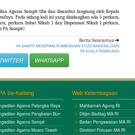
ilan Agama Sampit tiba dan disambut langsung oleh Kepala 
fnya. Pada sidang kali ini yang disidangkan ada 5 perkara, 
ara, perkara Itsbat Nikah 1 dan Dispensasi Nikah 1 perkara, 
i PA Sampit)
Berita Selanjutnya
PA SAMPIT MENERIMA ROMBONGAN STUDI BANDING DARI
PA KUALA PEMBUANG
TWITTER
WHATSAPP
PA Se-Kalteng
Web Kelembagaan
ngadilan Agama Palangka Raya
Mahkamah Agung RI
ngadilan Agama Pangkalan Bun
Ditjen Badilag MA RI
ngadilan Agama Sampit
Badan Pengawasan MA RI
ngadilan Agama Muara Teweh
Direktori Putusan MA RI