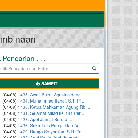
embinaan
Pencarian . . .
SAMPIT
(04/08)
1435. Awali Bulan Agustus deng ...
(04/08)
1434. Muhammad Ifandi, S.T. Pi ...
(04/08)
1430. Ketua Mahkamah Agung RI: ...
(04/08)
1431. Selamat Milad ke-144 Per ...
(04/08)
1428. Apel Jum’at Sore d ...
(04/08)
1436. Sekretaris Pengadilan Ag ...
(04/08)
1429. Bunga Setyamika, S.H. Pa ...
(04/08)
1433. Apel Senin Pagi Pengadil ...