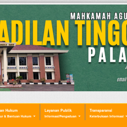
nan Hukum
Layanan Publik
Transparansi
ur & Bantuan Hukum
Informasi/Pengaduan
Keterbukaan Informasi