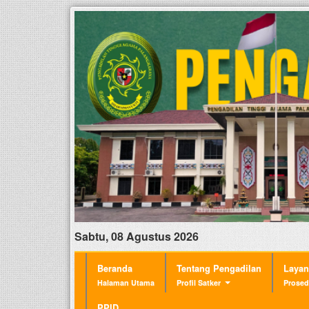
Sabtu, 08 Agustus 2026
Beranda
Tentang Pengadilan
Laya
Halaman Utama
Profil Satker
Prosed
PPID