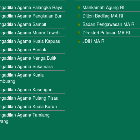
ngadilan Agama Palangka Raya
Mahkamah Agung RI
ngadilan Agama Pangkalan Bun
Ditjen Badilag MA RI
ngadilan Agama Sampit
Badan Pengawasan MA RI
ngadilan Agama Muara Teweh
Direktori Putusan MA RI
ngadilan Agama Kuala Kapuas
JDIH MA RI
ngadilan Agama Buntok
ngadilan Agama Nanga Bulik
ngadilan Agama Sukamara
ngadilan Agama Kuala
mbuang
ngadilan Agama Kasongan
ngadilan Agama Pulang Pisau
ngadilan Agama Kuala Kurun
ngadilan Agama Tamiang
yang