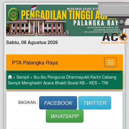
Sabtu, 08 Agustus 2026
PTA Palangka Raya
MENU
»
Sampit
» Ibu-ibu Pengurus Dharmayukti Karini Cabang
Sampit Menghadiri Acara Bhakti Sosial KB – KES – TNI
FACEBOOK
TWITTER
BAGIKAN :
WHATSAPP