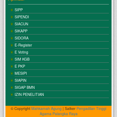
SIPP
SIPENDI
SIACUN
SIKAPP
SIDORA
E-Register
E Voting
SIM KGB
E PKP
MESIPI
SIAPIN
SIGAP BMN
IZIN PENELITIAN
© Copyright
Mahkamah Agung
| Satker
Pengadilan Tinggi
Agama Palangka Raya