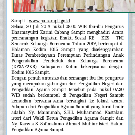
Sampit | 
www.pa-sampit.go.id
Selasa, 30 Juli 2019 pukul 08.00 WIB Ibu-ibu Pengurus 
Dharmayukti Karini Cabang Sampit menghadiri Acara 
pencanangan kegiatan Bhakti Sosial KB – KES – TNI 
Semarak Keluarga Berencana Tahun 2019, bertempat di 
Halaman Kodim 1015 Sampit yang diselenggarakan 
Dinas Pemberdayaan Perempuan Perlindungan Anak 
Pengendalian Penduduk dan Keluarga Berencana 
(DP3AP2KB) Kabupaten Kotim bekerjasama dengan 
Kodim 1015 Sampit.
Dengan penuh antusias dan semangat ibu-ibu pengurus 
yang merupakan gabungan dari Pengadilan Negeri dan 
Pengadilan Agama Sampit tersebut pada pukul 07.30 
WIB sudah berkumpul di Pengadilan Negeri Sampit 
kemudian bersama-sama berangkat ke lokasi acara. 
Adapun dari Pengadilan Agama Sampit yang turut hadir 
adalah Ny. Maimunah, S.H.I. Muhammad Kastalani 
isteri dari Wakil Ketua Pengadilan Agama Sampit dan 
Ny. Karwia S. Sofimalamo Ahmad Muhtar isteri Hakim 
Pengadilan Agama Sampit. 