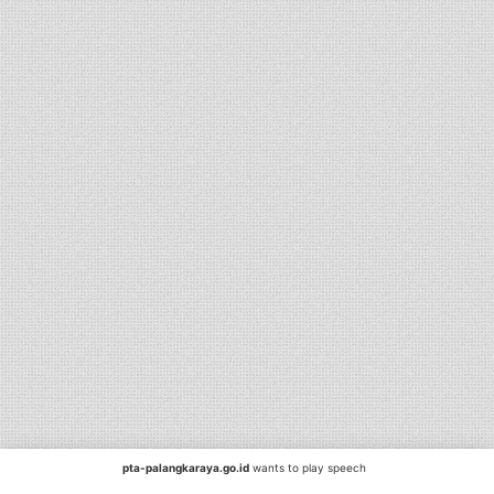
pta-palangkaraya.go.id
wants to play speech