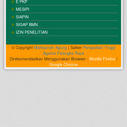
E PKP
MESIPI
SIAPIN
SIGAP BMN
IZIN PENELITIAN
© Copyright
Mahkamah Agung
| Satker
Pengadilan Tinggi
Agama Palangka Raya
Direkomendasikan Menggunakan Browser :
Mozilla Firefox
/
Google Chrome