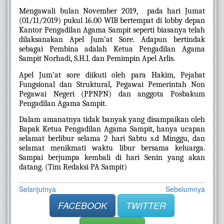
Mengawali bulan November 2019,  pada hari Jumat 
(01/11/2019) pukul 16.00 WIB bertempat di lobby depan 
Kantor Pengadilan Agama Sampit seperti biasanya telah 
dilaksanakan Apel Jum’at Sore. Adapun bertindak 
sebagai Pembina adalah Ketua Pengadilan Agama 
Sampit Norhadi, S.H.I. dan Pemimpin Apel Arlis.
Apel Jum’at sore diikuti oleh para Hakim, Pejabat 
Fungsional dan Struktural, Pegawai Pemerintah Non 
Pegawai Negeri (PPNPN) dan anggota Posbakum 
Pengadilan Agama Sampit. 
Dalam amanatnya tidak banyak yang disampaikan oleh 
Bapak Ketua Pengadilan Agama Sampit, hanya ucapan 
selamat berlibur selama 2 hari Sabtu s.d Minggu, dan 
selamat menikmati waktu libur bersama keluarga. 
Sampai berjumpa kembali di hari Senin yang akan 
datang. (Tim Redaksi PA Sampit)
Selanjutnya
Sebelumnya
FACEBOOK
TWITTER