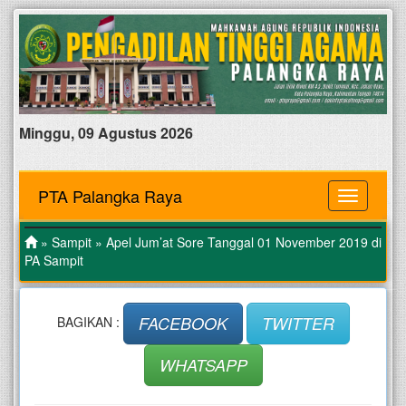
Minggu, 09 Agustus 2026
PTA Palangka Raya
MENU
»
Sampit
» Apel Jum’at Sore Tanggal 01 November 2019 di
PA Sampit
FACEBOOK
TWITTER
BAGIKAN :
WHATSAPP