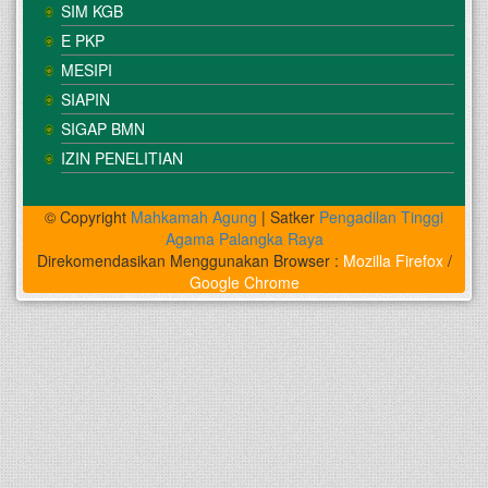
SIM KGB
E PKP
MESIPI
SIAPIN
SIGAP BMN
IZIN PENELITIAN
© Copyright
Mahkamah Agung
| Satker
Pengadilan Tinggi
Agama Palangka Raya
Direkomendasikan Menggunakan Browser :
Mozilla Firefox
/
Google Chrome