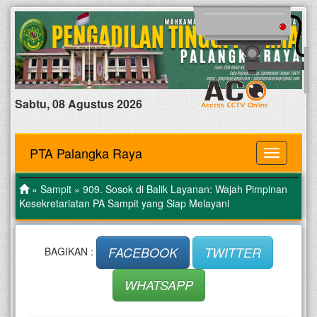
Sabtu, 08 Agustus 2026
PTA Palangka Raya
MENU
»
Sampit
» 909. Sosok di Balik Layanan: Wajah Pimpinan
Kesekretariatan PA Sampit yang Siap Melayani
FACEBOOK
TWITTER
BAGIKAN :
WHATSAPP