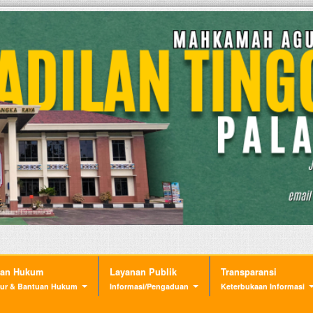
nan Hukum
Layanan Publik
Transparansi
ur & Bantuan Hukum
Informasi/Pengaduan
Keterbukaan Informasi