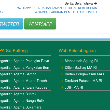
Berita Selanjutnya
757. RAWAT KEINDAHAN TAMAN, PETUGAS KEBERSIHAN
 2
PA SAMPIT LAKUKAN PEMBABATAN RUMPUT
TWITTER
WHATSAPP
PA Se-Kalteng
Web Kelembagaan
ngadilan Agama Palangka Raya
Mahkamah Agung RI
ngadilan Agama Pangkalan Bun
Ditjen Badilag MA RI
ngadilan Agama Sampit
Badan Pengawasan MA RI
ngadilan Agama Muara Teweh
Direktori Putusan MA RI
ngadilan Agama Kuala Kapuas
JDIH MA RI
ngadilan Agama Buntok
ngadilan Agama Nanga Bulik
ngadilan Agama Sukamara