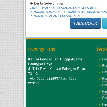
Berita Sebelumnya
746. OPTIMALKAN PELAYANAN HUKUM, PANITERA
PENGGANTI SIAPKAN PERSIDANGAN DI RUANG SIDANG
PENGADILAN AGAMA PULANG PISAU
FACEBOOK
Hubungi Kami
Web 
Kantor Pengadilan Tinggi Agama
Pe
Palangka Raya
Pe
Jl. Tjilik Riwut Km. 4.5 Palangka Raya
Pe
73112
Telp (0536) 3222837 Fax (0536)
Pe
3231746
Pe
Pe
Pe
Pe