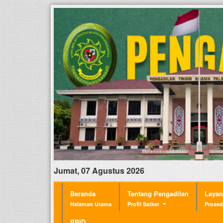
Jumat, 07 Agustus 2026
Beranda
Tentang Pengadilan
Laya
Halaman Utama
Profil Satker
Prosed
PPID