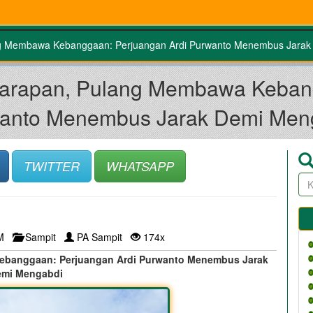
g Membawa Kebanggaan: Perjuangan Ardi Purwanto Menembus Jarak
arapan, Pulang Membawa Kebang
anto Menembus Jarak Demi Men
TWITTER
WHATSAPP
AM
Sampit
PA Sampit
174x
ebanggaan: Perjuangan Ardi Purwanto Menembus Jarak
mi Mengabdi