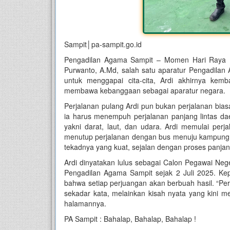
Sampit│pa-sampit.go.id
Pengadilan Agama Sampit
– Momen Hari Raya Idu
Purwanto, A.Md, salah satu aparatur Pengadilan
untuk menggapai cita-cita, Ardi akhirnya ke
membawa kebanggaan sebagai aparatur negara.
Perjalanan pulang Ardi pun bukan perjalanan bia
ia harus menempuh perjalanan panjang lintas da
yakni darat, laut, dan udara. Ardi memulai per
menutup perjalanan dengan bus menuju kampung h
tekadnya yang kuat, sejalan dengan proses panjang
Ardi dinyatakan lulus sebagai Calon Pegawai Nege
Pengadilan Agama Sampit sejak 2 Juli 2025. Kep
bahwa setiap perjuangan akan berbuah hasil. “
sekadar kata, melainkan kisah nyata yang kini m
halamannya.
PA Sampit : Bahalap, Bahalap, Bahalap !