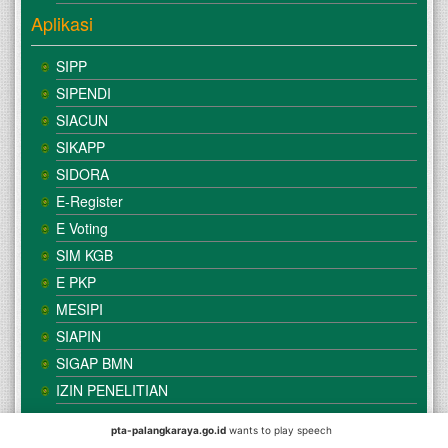
Aplikasi
SIPP
SIPENDI
SIACUN
SIKAPP
SIDORA
E-Register
E Voting
SIM KGB
E PKP
MESIPI
SIAPIN
SIGAP BMN
IZIN PENELITIAN
pta-palangkaraya.go.id
wants to play speech
© Copyright
Mahkamah Agung
| Satker
Pengadilan Tinggi