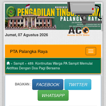
Jumat, 07 Agustus 2026
PTA Palangka Raya
MENU
»
Sampit
» 489. Kontinuitas Warga PA Sampit Memulai
Aktifitas Dengan Doa Pagi Bersama
FACEBOOK
TWITTER
BAGIKAN :
WHATSAPP