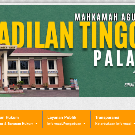
nan Hukum
Layanan Publik
Transparansi
ur & Bantuan Hukum
Informasi/Pengaduan
Keterbukaan Informasi