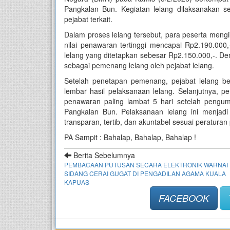
Pangkalan Bun. Kegiatan lelang dilaksanakan s
pejabat terkait.
Dalam proses lelang tersebut, para peserta mengi
nilai penawaran tertinggi mencapai Rp2.190.000
lelang yang ditetapkan sebesar Rp2.150.000,-. De
sebagai pemenang lelang oleh pejabat lelang.
Setelah penetapan pemenang, pejabat lelang be
lembar hasil pelaksanaan lelang. Selanjutnya, p
penawaran paling lambat 5 hari setelah pengu
Pangkalan Bun. Pelaksanaan lelang ini menja
transparan, tertib, dan akuntabel sesuai peratur
PA Sampit : Bahalap, Bahalap, Bahalap !
Berita Sebelumnya
PEMBACAAN PUTUSAN SECARA ELEKTRONIK WARNAI
SIDANG CERAI GUGAT DI PENGADILAN AGAMA KUALA
KAPUAS
FACEBOOK