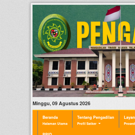
Minggu, 09 Agustus 2026
Beranda
Tentang Pengadilan
Laya
Halaman Utama
Profil Satker
Prosed
PPID