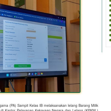
ama (PA) Sampit Kelas IB melaksanakan lelang Barang Milik
 di Kantor Pelayanan Kekayaan Negara dan Lelang (KPKNL)