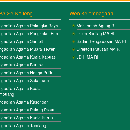
PA Se-Kalteng
Web Kelembagaan
ngadilan Agama Palangka Raya
Mahkamah Agung RI
ngadilan Agama Pangkalan Bun
Ditjen Badilag MA RI
ngadilan Agama Sampit
Badan Pengawasan MA RI
ngadilan Agama Muara Teweh
Direktori Putusan MA RI
ngadilan Agama Kuala Kapuas
JDIH MA RI
ngadilan Agama Buntok
ngadilan Agama Nanga Bulik
ngadilan Agama Sukamara
ngadilan Agama Kuala
mbuang
ngadilan Agama Kasongan
ngadilan Agama Pulang Pisau
ngadilan Agama Kuala Kurun
ngadilan Agama Tamiang