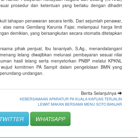
esuai prosedur dan ketentuan yang berlaku dengan dihadiri
kuti tahapan penawaran secara tertib. Dari sejumlah penawar,
,- atas nama Gemilang Karunia Fajar, melampaui harga limit
ngan demikian, yang bersangkutan secara otomatis ditetapkan
rsama pihak penjual, Ibu Isnaniyah, S.Ag., menandatangani
emenang lelang diwajibkan melunasi pembayaran sesuai nilai
muman hasil lelang serta menyetorkan PNBP melalui KPKNL
di wujud komitmen PA Sampit dalam pengelolaan BMN yang
an perundang-undangan.
Berita Selanjutnya
KEBERSAMAAN APARATUR PA KUALA KAPUAS TERJALIN
LEWAT MAKAN BERSAMA MENU SOTO BANJAR
TWITTER
WHATSAPP