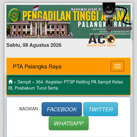
Sabtu, 08 Agustus 2026
PTA Palangka Raya
MENU
»
Sampit
» 364. Kegiatan PTSP Keliling PA Sampit Kelas
IB, Posbakum Turut Serta
FACEBOOK
TWITTER
BAGIKAN :
WHATSAPP