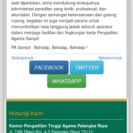
saat diperlukan, serta mendukung terwujudnya
administrasi peradilan yang tertib, profesional, dan
akuntabel. Dengan semangat kebersamaan dan gotong
royong, kegiatan ini juga menjadi sarana untuk
menumbuhkan rasa tanggung jawab seluruh aparatur
dalam menjaga fasilitas dan lingkungan kerja Pengadilan
Agama Sampit.
PA Sampit : Bahalap, Bahalap, Bahalap !
Selanjutnya
Sebelumnya
FACEBOOK
TWITTER
WHATSAPP
Hubungi Kami
Kantor Pengadilan Tinggi Agama Palangka Raya
Jl. Tjilik Riwut Km. 4.5 Palangka Raya 73112