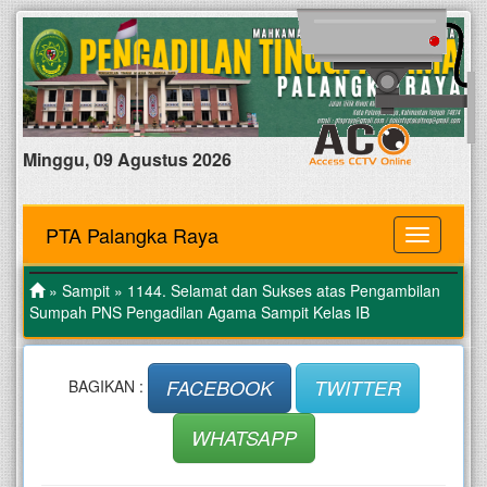
Minggu, 09 Agustus 2026
PTA Palangka Raya
MENU
»
Sampit
» 1144. Selamat dan Sukses atas Pengambilan
Sumpah PNS Pengadilan Agama Sampit Kelas IB
FACEBOOK
TWITTER
BAGIKAN :
WHATSAPP