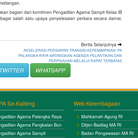
rsidangan.
pakan bagian dari komitmen Pengadilan Agama Sampit Kelas IB
bagai salah satu upaya penyelesaian perkara secara damai,
Berita Selanjutnya
AKSELERASI PERSIAPAN TRANSISI KEPEMIMPINAN: PA
PALANGKA RAYA MATANGKAN AGENDA PELANTIKAN DAN
PERPISAHAN MELALUI RAPAT TERBATAS
TWITTER
WHATSAPP
PA Se-Kalteng
Web Kelembagaan
ngadilan Agama Palangka Raya
Mahkamah Agung RI
ngadilan Agama Pangkalan Bun
Ditjen Badilag MA RI
ngadilan Agama Sampit
Badan Pengawasan MA RI