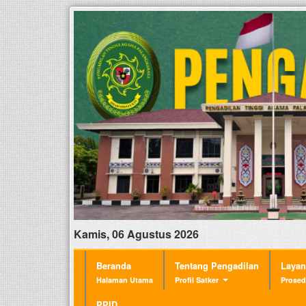
Kamis, 06 Agustus 2026
Beranda
Tentang Pengadilan
Laya
Halaman Utama
Profil Satker
Prosed
PPID