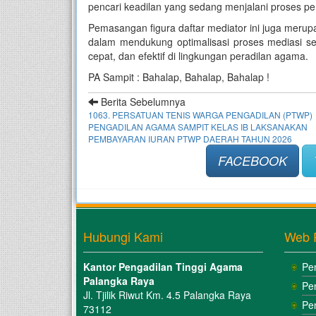
pencari keadilan yang sedang menjalani proses pe
Pemasangan figura daftar mediator ini juga meru
dalam mendukung optimalisasi proses mediasi se
cepat, dan efektif di lingkungan peradilan agama.
PA Sampit : Bahalap, Bahalap, Bahalap !
Berita Sebelumnya
1063. PERSATUAN TENIS WARGA PENGADILAN (PTWP)
PENGADILAN AGAMA SAMPIT KELAS IB LAKSANAKAN
PEMBAYARAN IURAN PTWP DAERAH TAHUN 2026
FACEBOOK
Hubungi Kami
Web 
Kantor Pengadilan Tinggi Agama
Pe
Palangka Raya
Pe
Jl. Tjilik Riwut Km. 4.5 Palangka Raya
Pe
73112