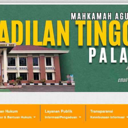
nan Hukum
Layanan Publik
Transparansi
ur & Bantuan Hukum
Informasi/Pengaduan
Keterbukaan Informasi