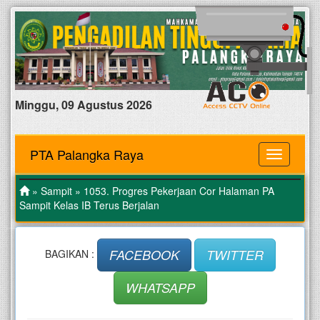
Minggu, 09 Agustus 2026
PTA Palangka Raya
MENU
»
Sampit
» 1053. Progres Pekerjaan Cor Halaman PA
Sampit Kelas IB Terus Berjalan
FACEBOOK
TWITTER
BAGIKAN :
WHATSAPP