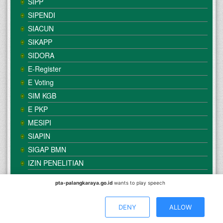
SIPP
SIPENDI
SIACUN
SIKAPP
SIDORA
E-Register
E Voting
SIM KGB
E PKP
MESIPI
SIAPIN
SIGAP BMN
IZIN PENELITIAN
pta-palangkaraya.go.id
wants to play speech
© Copyright
Mahkamah Agung
| Satker
Pengadilan Tinggi
Agama Palangka Raya
DENY
ALLOW
Direkomendasikan Menggunakan Browser :
Mozilla Firefox
/
Google Chrome