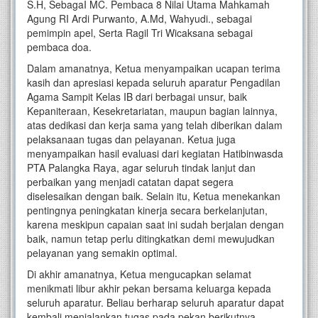
S.H, SebagaI MC. Pembaca 8 Nilai Utama Mahkamah
Agung RI Ardi Purwanto, A.Md, Wahyudi., sebagai
pemimpin apel, Serta Ragil Tri Wicaksana sebagai
pembaca doa.
Dalam amanatnya, Ketua menyampaikan ucapan terima
kasih dan apresiasi kepada seluruh aparatur Pengadilan
Agama Sampit Kelas IB dari berbagai unsur, baik
Kepaniteraan, Kesekretariatan, maupun bagian lainnya,
atas dedikasi dan kerja sama yang telah diberikan dalam
pelaksanaan tugas dan pelayanan. Ketua juga
menyampaikan hasil evaluasi dari kegiatan Hatibinwasda
PTA Palangka Raya, agar seluruh tindak lanjut dan
perbaikan yang menjadi catatan dapat segera
diselesaikan dengan baik. Selain itu, Ketua menekankan
pentingnya peningkatan kinerja secara berkelanjutan,
karena meskipun capaian saat ini sudah berjalan dengan
baik, namun tetap perlu ditingkatkan demi mewujudkan
pelayanan yang semakin optimal.
Di akhir amanatnya, Ketua mengucapkan selamat
menikmati libur akhir pekan bersama keluarga kepada
seluruh aparatur. Beliau berharap seluruh aparatur dapat
kembali menjalankan tugas pada pekan berikutnya