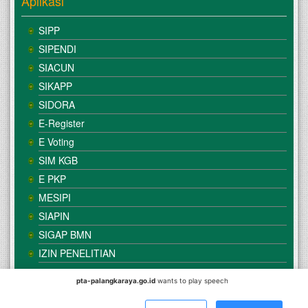
Aplikasi
SIPP
SIPENDI
SIACUN
SIKAPP
SIDORA
E-Register
E Voting
SIM KGB
E PKP
MESIPI
SIAPIN
SIGAP BMN
IZIN PENELITIAN
pta-palangkaraya.go.id
wants to play speech
© Copyright
Mahkamah Agung
| Satker
Pengadilan Tinggi
Agama Palangka Raya