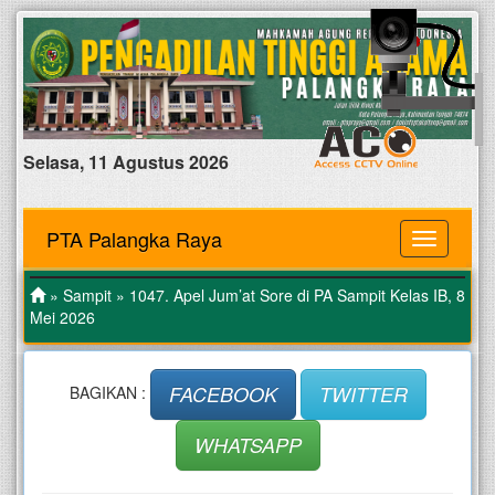
Selasa, 11 Agustus 2026
PTA Palangka Raya
MENU
»
Sampit
» 1047. Apel Jum’at Sore di PA Sampit Kelas IB, 8
Mei 2026
FACEBOOK
TWITTER
BAGIKAN :
WHATSAPP