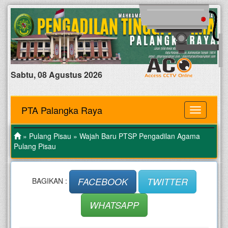
Sabtu, 08 Agustus 2026
PTA Palangka Raya
MENU
»
Pulang Pisau
» Wajah Baru PTSP Pengadilan Agama
Pulang Pisau
FACEBOOK
TWITTER
BAGIKAN :
WHATSAPP