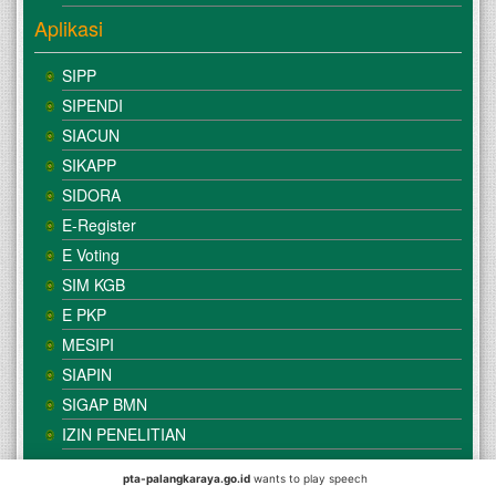
Aplikasi
SIPP
SIPENDI
SIACUN
SIKAPP
SIDORA
E-Register
E Voting
SIM KGB
E PKP
MESIPI
SIAPIN
SIGAP BMN
IZIN PENELITIAN
pta-palangkaraya.go.id
wants to play speech
© Copyright
Mahkamah Agung
| Satker
Pengadilan Tinggi