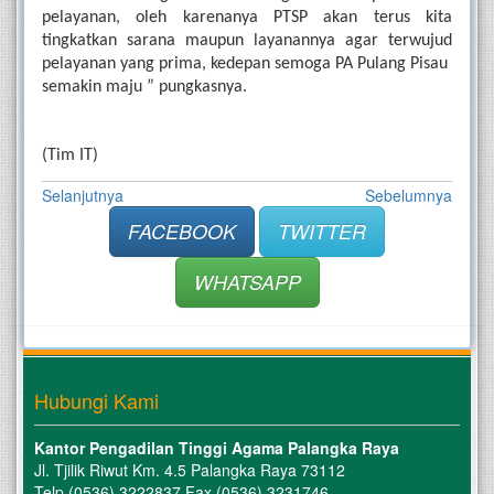
pelayanan, oleh karenanya PTSP akan terus kita 
tingkatkan sarana maupun layanannya agar terwujud 
pelayanan yang prima, kedepan semoga PA Pulang Pisau  
semakin maju ” pungkasnya. 
(Tim IT) 
Selanjutnya
Sebelumnya
FACEBOOK
TWITTER
WHATSAPP
Hubungi Kami
Kantor Pengadilan Tinggi Agama Palangka Raya
Jl. Tjilik Riwut Km. 4.5 Palangka Raya 73112
Telp (0536) 3222837 Fax (0536) 3231746