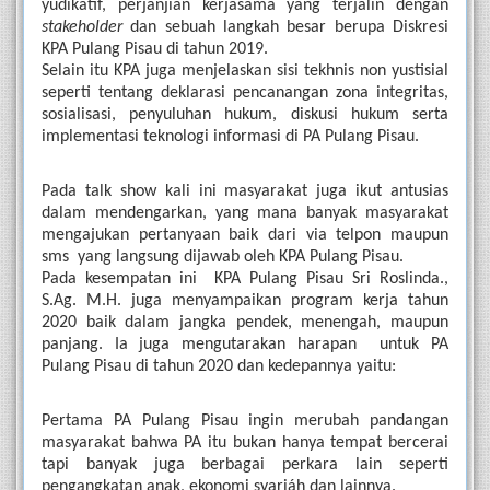
yudikatif, perjanjian kerjasama yang terjalin dengan 
stakeholder
 dan sebuah langkah besar berupa Diskresi 
KPA Pulang Pisau di tahun 2019.
Selain itu KPA juga menjelaskan sisi tekhnis non yustisial 
seperti tentang deklarasi pencanangan zona integritas, 
sosialisasi, penyuluhan hukum, diskusi hukum serta 
implementasi teknologi informasi di PA Pulang Pisau.
Pada talk show kali ini masyarakat juga ikut antusias 
dalam mendengarkan, yang mana banyak masyarakat 
mengajukan pertanyaan baik dari via telpon maupun 
sms  yang langsung dijawab oleh KPA Pulang Pisau. 
Pada kesempatan ini  KPA Pulang Pisau Sri Roslinda., 
S.Ag. M.H. juga menyampaikan program kerja tahun 
2020 baik dalam jangka pendek, menengah, maupun 
panjang. Ia juga mengutarakan harapan  untuk PA 
Pulang Pisau di tahun 2020 dan kedepannya yaitu: 
Pertama PA Pulang Pisau ingin merubah pandangan 
masyarakat bahwa PA itu bukan hanya tempat bercerai 
tapi banyak juga berbagai perkara lain seperti 
pengangkatan anak, ekonomi syariáh dan lainnya. 