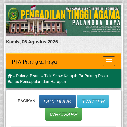
Kamis, 06 Agustus 2026
PTA Palangka Raya
MENU
»
Pulang Pisau
» Talk Show Ketujuh PA Pulang Pisau
Bahas Pencapaian dan Harapan
FACEBOOK
TWITTER
BAGIKAN :
WHATSAPP