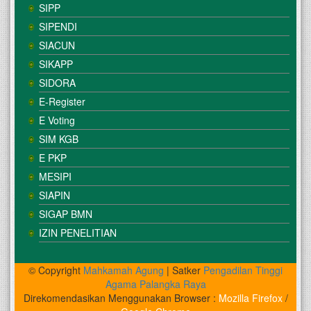
SIPP
SIPENDI
SIACUN
SIKAPP
SIDORA
E-Register
E Voting
SIM KGB
E PKP
MESIPI
SIAPIN
SIGAP BMN
IZIN PENELITIAN
© Copyright
Mahkamah Agung
| Satker
Pengadilan Tinggi
Agama Palangka Raya
Direkomendasikan Menggunakan Browser :
Mozilla Firefox
/