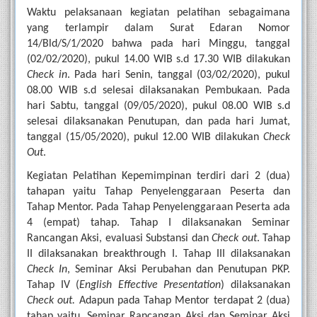
Waktu pelaksanaan kegiatan pelatihan sebagaimana 
yang terlampir dalam Surat Edaran Nomor 
14/Bld/S/1/2020 bahwa pada hari Minggu, tanggal 
(02/02/2020), pukul 14.00 WIB s.d 17.30 WIB dilakukan 
Check in
. Pada hari Senin, tanggal (03/02/2020), pukul 
08.00 WIB s.d selesai dilaksanakan Pembukaan. Pada 
hari Sabtu, tanggal (09/05/2020), pukul 08.00 WIB s.d 
selesai dilaksanakan Penutupan, dan pada hari Jumat, 
tanggal (15/05/2020), pukul 12.00 WIB dilakukan 
Check 
Out
.
Kegiatan Pelatihan Kepemimpinan terdiri dari 2 (dua) 
tahapan yaitu Tahap Penyelenggaraan Peserta dan 
Tahap Mentor. Pada Tahap Penyelenggaraan Peserta ada 
4 (empat) tahap. Tahap I dilaksanakan Seminar 
Rancangan Aksi, evaluasi Substansi dan 
Check out
. Tahap 
II dilaksanakan breakthrough I. Tahap III dilaksanakan 
Check In
, Seminar Aksi Perubahan dan Penutupan PKP. 
Tahap IV (
English Effective Presentation
) dilaksanakan 
Check out. 
Adapun pada
Tahap Mentor terdapat 2 (dua) 
tahap yaitu, Seminar Rancangan Aksi dan Seminar Aksi 