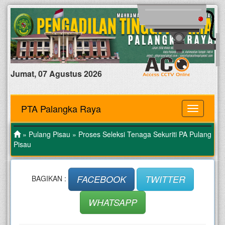
Jumat, 07 Agustus 2026
PTA Palangka Raya
MENU
»
Pulang Pisau
» Proses Seleksi Tenaga Sekuriti PA Pulang
Pisau
FACEBOOK
TWITTER
BAGIKAN :
WHATSAPP