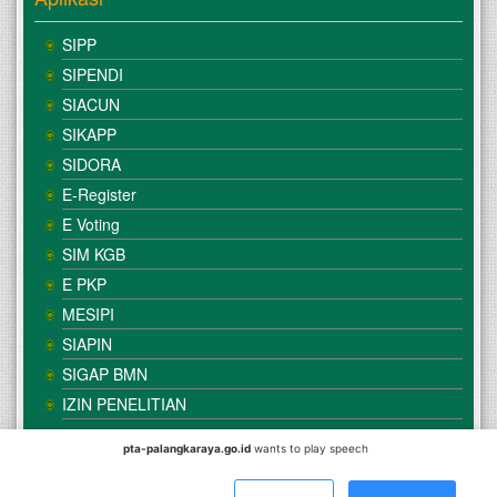
SIPP
SIPENDI
SIACUN
SIKAPP
SIDORA
E-Register
E Voting
SIM KGB
E PKP
MESIPI
SIAPIN
SIGAP BMN
IZIN PENELITIAN
pta-palangkaraya.go.id
wants to play speech
© Copyright
Mahkamah Agung
| Satker
Pengadilan Tinggi
Agama Palangka Raya