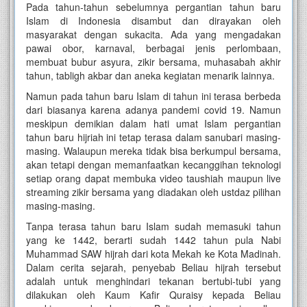
Pada tahun-tahun sebelumnya pergantian tahun baru
Islam di Indonesia disambut dan dirayakan oleh
masyarakat dengan sukacita. Ada yang mengadakan
pawai obor, karnaval, berbagai jenis perlombaan,
membuat bubur asyura, zikir bersama, muhasabah akhir
tahun, tabligh akbar dan aneka kegiatan menarik lainnya.
Namun pada tahun baru Islam di tahun ini terasa berbeda
dari biasanya karena adanya pandemi covid 19. Namun
meskipun demikian dalam hati umat Islam pergantian
tahun baru hijriah ini tetap terasa dalam sanubari masing-
masing. Walaupun mereka tidak bisa berkumpul bersama,
akan tetapi dengan memanfaatkan kecanggihan teknologi
setiap orang dapat membuka video taushiah maupun live
streaming zikir bersama yang diadakan oleh ustdaz pilihan
masing-masing.
Tanpa terasa tahun baru Islam sudah memasuki tahun
yang ke 1442, berarti sudah 1442 tahun pula Nabi
Muhammad SAW hijrah dari kota Mekah ke Kota Madinah.
Dalam cerita sejarah, penyebab Beliau hijrah tersebut
adalah untuk menghindari tekanan bertubi-tubi yang
dilakukan oleh Kaum Kafir Quraisy kepada Beliau