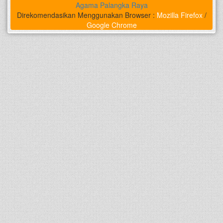
Agama Palangka Raya
Direkomendasikan Menggunakan Browser :
Mozilla Firefox
/
Google Chrome