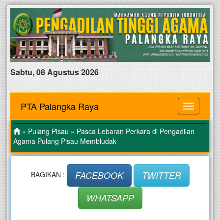
Sabtu, 08 Agustus 2026
PTA Palangka Raya
MENU
»
Pulang Pisau
» Pasca Lebaran Perkara di Pengadilan
Agama Pulang Pisau Membludak
FACEBOOK
TWITTER
BAGIKAN :
WHATSAPP