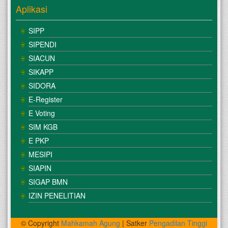
Aplikasi
SIPP
SIPENDI
SIACUN
SIKAPP
SIDORA
E-Register
E Voting
SIM KGB
E PKP
MESIPI
SIAPIN
SIGAP BMN
IZIN PENELITIAN
© Copyright
Mahkamah Agung
| Satker
Pengadilan Tinggi