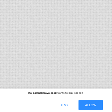
pta-palangkaraya.go.id
wants to play speech
DENY
ALLOW