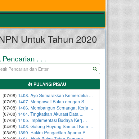
NPN Untuk Tahun 2020
Pencarian . . .
PULANG PISAU
(07/08)
1408. Ayo Semarakkan Kemerdeka ...
(07/08)
1407. Mengawali Bulan dengan S ...
(07/08)
1406. Membangun Semangat Kerja ...
(07/08)
1404. Tingkatkan Akurasi Data ...
(07/08)
1405. Implementasi Budaya Kerj ...
(04/08)
1403. Gotong Royong Sambut Kem ...
(03/08)
1399. Hakim Pengadilan Agama P ...
(03/08)
1401. Akhir Bulan Tetap Semang ...