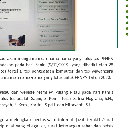
isau akan mengumumkan nama-nama yang lulus tes PPNPN 
adakan pada hari Senin (9/12/2019) yang dihadiri oleh 28 
 tes tertulis, tes penguasaan komputer dan tes wawancara 
engumumkan nama-nama yang lulus untuk PPNPN Tahun 2020.
Pisau dan webiste resmi PA Pulang Pisau pada hari Kamis 
us tes adalah Sauni, S. Kom., Tesar Satria Nugraha, S.H., 
nsyah, S. Kom., Kartini, S.pd.I. dan Mirayanti, S.H.
ra melengkapi berkas yaitu fotokopi ijazah terakhir/surat 
kip nilai yang dilegalisir, surat keterangan sehat dan bebas 