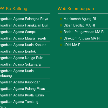
PA Se-Kalteng
Web Kelembagaan
ngadilan Agama Palangka Raya
Mahkamah Agung RI
ngadilan Agama Pangkalan Bun
Ditjen Badilag MA RI
ngadilan Agama Sampit
Badan Pengawasan MA RI
ngadilan Agama Muara Teweh
Direktori Putusan MA RI
ngadilan Agama Kuala Kapuas
JDIH MA RI
ngadilan Agama Buntok
ngadilan Agama Nanga Bulik
ngadilan Agama Sukamara
ngadilan Agama Kuala
mbuang
ngadilan Agama Kasongan
ngadilan Agama Pulang Pisau
ngadilan Agama Kuala Kurun
ngadilan Agama Tamiang
yang