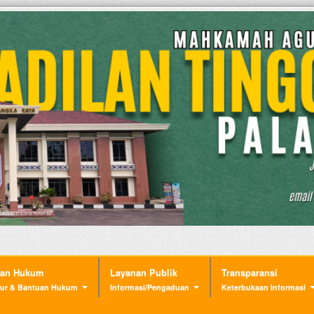
nan Hukum
Layanan Publik
Transparansi
ur & Bantuan Hukum
Informasi/Pengaduan
Keterbukaan Informasi