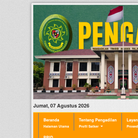
Jumat, 07 Agustus 2026
Beranda
Tentang Pengadilan
Laya
Halaman Utama
Profil Satker
Prosed
PPID