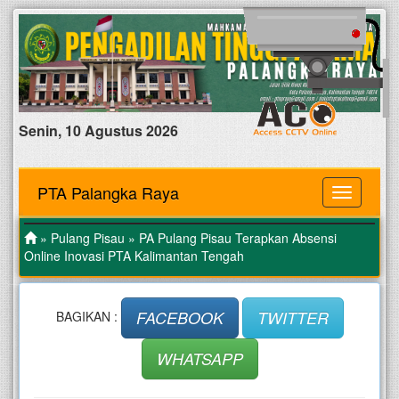
Senin, 10 Agustus 2026
PTA Palangka Raya
MENU
»
Pulang Pisau
» PA Pulang Pisau Terapkan Absensi
Online Inovasi PTA Kalimantan Tengah
FACEBOOK
TWITTER
BAGIKAN :
WHATSAPP