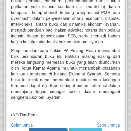
hukum perdata, memotret perkembangan baru hukum
perikatan yaitu klausul keadaan sulit (hardship), kajian
komparatif-komprehensif tentang wanprestasi PMH dan
overmacht dalam penyelesaian sharia economic dispute,
interkoneksi antara buku dan dinamika ekonomi syariah,
menjadi panduan bagi hakim advokat notaris dan pelaku
industri dalam penyelesaian SES, serta menjadi bahan
kajian lanjutan akademisi hukum ekonomi syariah.
Pimpinan dan para hakim PA Pulang Pisau menyambut
baik peluncuran buku ini. Bahkan masing-masing dari
mereka langsung memesan buku yang telah diluncurkan
oleh Ketua Kamar Agama ini untuk menambah khazanah
keilmuan terutama di bidang Ekonomi Syariah. Semoga
buku ini kelak dapat bermanfaat untuk semua kalangan
terutama dapat dijadikan sebagai bahan referensi dalam
menunjang tugas sebagai hakim dalam menangani
sengketa Ekonomi Syariah.
(NF/Tim-Red)
Selanjutnya
Sebelumnya