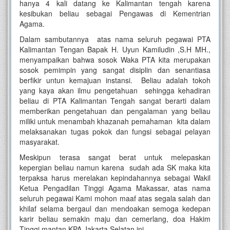
hanya 4 kali datang ke Kalimantan tengah karena
kesibukan beliau sebagai Pengawas di Kementrian
Agama.
Dalam sambutannya atas nama seluruh pegawai PTA
Kalimantan Tengan Bapak H. Uyun Kamiludin ,S.H MH.,
menyampaikan bahwa sosok Waka PTA kita merupakan
sosok pemimpin yang sangat disiplin dan senantiasa
berfikir untun kemajuan instansi. Beliau adalah tokoh
yang kaya akan ilmu pengetahuan sehingga kehadiran
beliau di PTA Kalimantan Tengah sangat berarti dalam
memberikan pengetahuan dan pengalaman yang beliau
miliki untuk menambah khazanah pemahaman kita dalam
melaksanakan tugas pokok dan fungsi sebagai pelayan
masyarakat.
Meskipun terasa sangat berat untuk melepaskan
kepergian beliau namun karena sudah ada SK maka kita
terpaksa harus merelakan kepindahannya sebagai Wakil
Ketua Pengadilan Tinggi Agama Makassar, atas nama
seluruh pegawai Kami mohon maaf atas segala salah dan
khilaf selama bergaul dan mendoakan semoga kedepan
karir beliau semakin maju dan cemerlang, doa Hakim
Tinggi mantan KPA Jakarta Selatan ini.