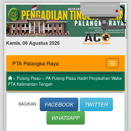
Kamis, 06 Agustus 2026
PTA Palangka Raya
MENU
»
Pulang Pisau
» PA Pulang Pisau Hadiri Perpisahan Waka
PTA Kalimantan Tengah
FACEBOOK
TWITTER
BAGIKAN :
WHATSAPP