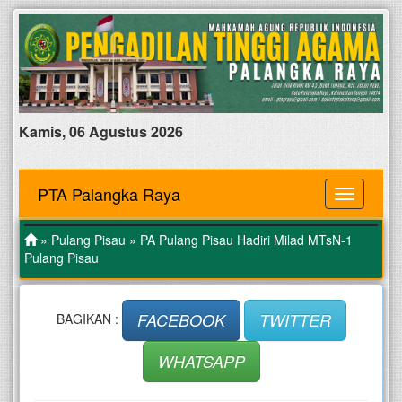
Kamis, 06 Agustus 2026
PTA Palangka Raya
MENU
»
Pulang Pisau
» PA Pulang Pisau Hadiri Milad MTsN-1
Pulang Pisau
FACEBOOK
TWITTER
BAGIKAN :
WHATSAPP