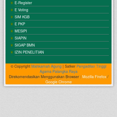
E-Register
E Voting
SIM KGB
E PKP
MESIPI
SIAPIN
SIGAP BMN
IZIN PENELITIAN
© Copyright
Mahkamah Agung
| Satker
Pengadilan Tinggi
Agama Palangka Raya
Direkomendasikan Menggunakan Browser :
Mozilla Firefox
/
Google Chrome