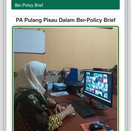
am Ber-Policy Brief
PA Pulang Pisau
D
alam
B
er-Policy Brief