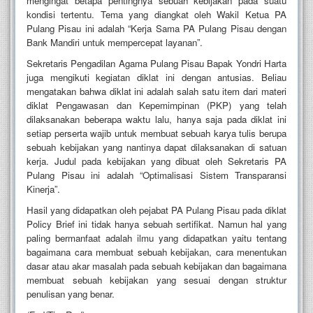
mengingat betapa pentingnya sebuah kebijakan pada suatu
kondisi tertentu. Tema yang diangkat oleh Wakil Ketua PA
Pulang Pisau ini adalah “Kerja Sama PA Pulang Pisau dengan
Bank Mandiri untuk mempercepat layanan”.
Sekretaris Pengadilan Agama Pulang Pisau Bapak Yondri Harta
juga mengikuti kegiatan diklat ini dengan antusias. Beliau
mengatakan bahwa diklat ini adalah salah satu item dari materi
diklat Pengawasan dan Kepemimpinan (PKP) yang telah
dilaksanakan beberapa waktu lalu, hanya saja pada diklat ini
setiap perserta wajib untuk membuat sebuah karya tulis berupa
sebuah kebijakan yang nantinya dapat dilaksanakan di satuan
kerja. Judul pada kebijakan yang dibuat oleh Sekretaris PA
Pulang Pisau ini adalah “Optimalisasi Sistem Transparansi
Kinerja”.
Hasil yang didapatkan oleh pejabat PA Pulang Pisau pada diklat
Policy Brief ini tidak hanya sebuah sertifikat. Namun hal yang
paling bermanfaat adalah ilmu yang didapatkan yaitu tentang
bagaimana cara membuat sebuah kebijakan, cara menentukan
dasar atau akar masalah pada sebuah kebijakan dan bagaimana
membuat sebuah kebijakan yang sesuai dengan struktur
penulisan yang benar.