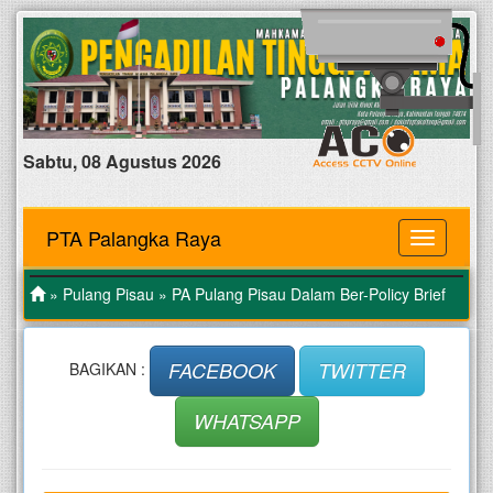
Sabtu, 08 Agustus 2026
PTA Palangka Raya
MENU
»
Pulang Pisau
» PA Pulang Pisau Dalam Ber-Policy Brief
FACEBOOK
TWITTER
BAGIKAN :
WHATSAPP