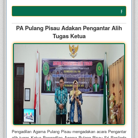
PA Pulang P
PA Pulang Pisau Adakan Pengantar Alih
Tugas Ketua
Pengadilan Agama Pulang Pisau mengadakan acara Pengantar
alih tugas Ketua Pengadilan Agama Pulang Pisau Sri Roslinda