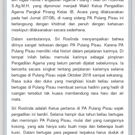
S.Ag.M.H. yang dipromosi menjadi Wakil Ketua Pengadilan
Agama Pangkal Pinang Kelas IB. Acara yang dilaksanakan
pada hari Jumat (07/08), di ruang sidang PA Pulang Pisau ini
berlangsung dengan khidmat dan penuh dengan keharuan
meskipun dilaksanakan secara sederhana.
Dalam sambutannya, Sri Roslinda menyampaikan bahwa
dirinya sangat terkesan dengan PA Pulang Pisau. Karena PA
Pulang Pisau memiliki nilai histori dalam perjalanan karirnya. Di
tempat inilah beliau memulai karirnya sebagai pimpinan
Pengadilan Agama yang belum pernah dijabat sebelumnya. Ia
bercerita secara singkat tentang perjalanan kariernya selama
bertugas di Pulang Pisau sejak Oktober 2018 sampai sekarang.
Rasa suka dan duka yang menghiasi kisah beliau selama
bertugas di Pulang Pisau membuat semua hadirin yang hadir di
ruangan tersebut tak kuasa membendung rasa haru dan air
mata.
Sri Roslinda adalah Ketua pertama di PA Pulang Pisau sejak
pengadilan ini berdiri. Selama hampir dua tahun beliau bertugas
dan memimpin PA Pulang Pisau, mulai dari yang ruangannya
kosong, yang ada hanya satu buah meja dan beberapa buah
kursi. Dalam bertugas para pegawai terpaksa harus duduk di