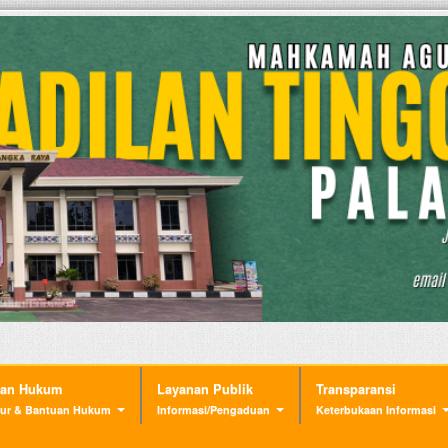
nan Hukum
Layanan Publik
Transparansi
ur & Bantuan Hukum
Informasi/Pengaduan
Keterbukaan Informasi