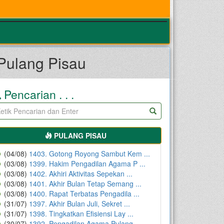
ulang Pisau
Pencarian . . .
PULANG PISAU
(04/08)
1403. Gotong Royong Sambut Kem ...
(03/08)
1399. Hakim Pengadilan Agama P ...
(03/08)
1402. Akhiri Aktivitas Sepekan ...
(03/08)
1401. Akhir Bulan Tetap Semang ...
(03/08)
1400. Rapat Terbatas Pengadila ...
(31/07)
1397. Akhir Bulan Juli, Sekret ...
(31/07)
1398. Tingkatkan Efisiensi Lay ...
(30/07)
1392. Pengadilan Agama Pulang ...