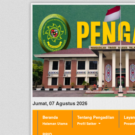
Jumat, 07 Agustus 2026
Beranda
Tentang Pengadilan
Laya
Halaman Utama
Profil Satker
Prosed
PPID