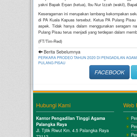
yakni Bapak Erpan (ketua), Ibu Nur Izzah (wakil), Bap
Keseragaman ini merupakan lambang kekompakan sekali
di PA Kuala Kapuas tersebut. Ketua PA Pulang Pisa
aspek. Tidak hanya dalam menggunakan seragam namu
Pulang Pisau terus menjadi yang terdepan dalam memb
(FT/Tim-Red)
Berita Sebelumnya
PERKARA PRODEO TAHUN 2020 DI PENGADILAN AGAM
PULANG PISAU
FACEBOOK
Hubungi Kami
Web 
Kantor Pengadilan Tinggi Agama
Pe
Palangka Raya
Pe
Jl. Tjilik Riwut Km. 4.5 Palangka Raya
Pe
73112