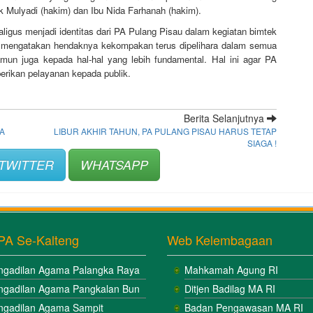
ak Mulyadi (hakim) dan Ibu Nida Farhanah (hakim).
gus menjadi identitas dari PA Pulang Pisau dalam kegiatan bimtek
u mengatakan hendaknya kekompakan terus dipelihara dalam semua
n juga kepada hal-hal yang lebih fundamental. Hal ini agar PA
erikan pelayanan kepada publik.
Berita Selanjutnya
A
LIBUR AKHIR TAHUN, PA PULANG PISAU HARUS TETAP
SIAGA !
TWITTER
WHATSAPP
PA Se-Kalteng
Web Kelembagaan
ngadilan Agama Palangka Raya
Mahkamah Agung RI
ngadilan Agama Pangkalan Bun
Ditjen Badilag MA RI
ngadilan Agama Sampit
Badan Pengawasan MA RI