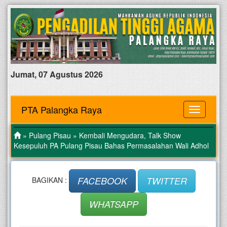
Jumat, 07 Agustus 2026
PTA Palangka Raya
MENU
»
Pulang Pisau
» Kembali Mengudara, Talk Show
Kesepuluh PA Pulang Pisau Bahas Permasalahan Wali Adhol
FACEBOOK
TWITTER
BAGIKAN :
WHATSAPP