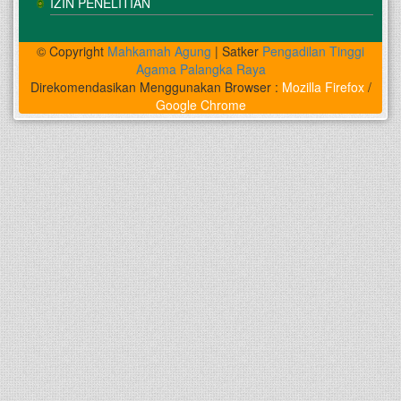
IZIN PENELITIAN
© Copyright
Mahkamah Agung
| Satker
Pengadilan Tinggi
Agama Palangka Raya
Direkomendasikan Menggunakan Browser :
Mozilla Firefox
/
Google Chrome