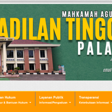
nan Hukum
Layanan Publik
Transparansi
ur & Bantuan Hukum
Informasi/Pengaduan
Keterbukaan Informasi