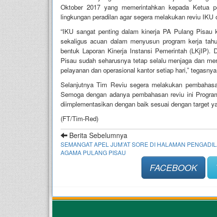
Oktober 2017 yang memerintahkan kepada Ketua pe
lingkungan peradilan agar segera melakukan reviu IK
“IKU sangat penting dalam kinerja PA Pulang Pisau 
sekaligus acuan dalam menyusun program kerja tah
bentuk Laporan Kinerja Instansi Pemerintah (LKjIP).
Pisau sudah seharusnya tetap selalu menjaga dan m
pelayanan dan operasional kantor setiap hari,” tegasnya
Selanjutnya Tim Reviu segera melakukan pembahasa
Semoga dengan adanya pembahasan reviu ini Progra
diimplementasikan dengan baik sesuai dengan target y
(FT/Tim-Red)
Berita Sebelumnya
SEMANGAT APEL JUM’AT SORE DI HALAMAN PENGADI
AGAMA PULANG PISAU
FACEBOOK