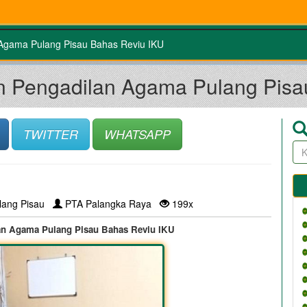
 Agama Pulang Pisau Bahas Reviu IKU
un Pengadilan Agama Pulang Pisa
TWITTER
WHATSAPP
lang Pisau
PTA Palangka Raya
199x
lan Agama Pulang Pisau Bahas Reviu IKU