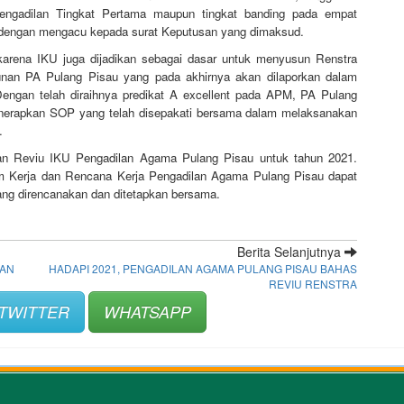
ngadilan Tingkat Pertama maupun tingkat banding pada empat
U dengan mengacu kepada surat Keputusan yang dimaksud.
karena IKU juga dijadikan sebagai dasar untuk menyusun Renstra
unan PA Pulang Pisau yang pada akhirnya akan dilaporkan dalam
 Dengan telah diraihnya predikat A excellent pada APM, PA Pulang
enerapkan SOP yang telah disepakati bersama dalam melaksanakan
.
n Reviu IKU Pengadilan Agama Pulang Pisau untuk tahun 2021.
m Kerja dan Rencana Kerja Pengadilan Agama Pulang Pisau dapat
ang direncanakan dan ditetapkan bersama.
Berita Selanjutnya
LAN
HADAPI 2021, PENGADILAN AGAMA PULANG PISAU BAHAS
REVIU RENSTRA
TWITTER
WHATSAPP