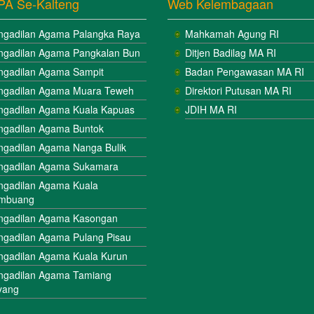
PA Se-Kalteng
Web Kelembagaan
ngadilan Agama Palangka Raya
Mahkamah Agung RI
ngadilan Agama Pangkalan Bun
Ditjen Badilag MA RI
ngadilan Agama Sampit
Badan Pengawasan MA RI
ngadilan Agama Muara Teweh
Direktori Putusan MA RI
ngadilan Agama Kuala Kapuas
JDIH MA RI
ngadilan Agama Buntok
ngadilan Agama Nanga Bulik
ngadilan Agama Sukamara
ngadilan Agama Kuala
mbuang
ngadilan Agama Kasongan
ngadilan Agama Pulang Pisau
ngadilan Agama Kuala Kurun
ngadilan Agama Tamiang
yang