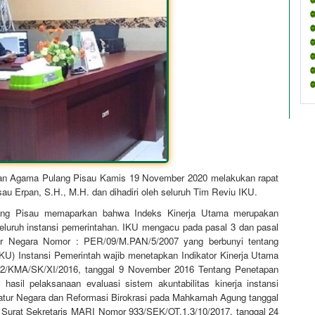
lan Agama Pulang Pisau Kamis 19 November 2020 melakukan rapat
sau Erpan, S.H., M.H. dan dihadiri oleh seluruh Tim Reviu IKU.
ang Pisau memaparkan bahwa Indeks Kinerja Utama merupakan
eluruh instansi pemerintahan. IKU mengacu pada pasal 3 dan pasal
ur Negara Nomor : PER/09/M.PAN/5/2007 yang berbunyi tentang
U) Instansi Pemerintah wajib menetapkan Indikator Kinerja Utama
2/KMA/SK/XI/2016, tanggal 9 November 2016 Tentang Penetapan
hasil pelaksanaan evaluasi sistem akuntabilitas kinerja instansi
atur Negara dan Reformasi Birokrasi pada Mahkamah Agung tanggal
n Surat Sekretaris MARI Nomor 933/SEK/OT.1.3/10/2017, tanggal 24