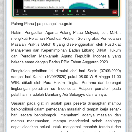
Pulang Pisau | pa-pulangpisau.go.id
Hakim Pengadilan Agama Pulang Pisau Mulyadi, Lc., M.H.I.
mengikuti Pelatihan Practical Problem Solving atau Pemecahan
Masalah Praktis Batch 8 yang diselenggarakan oleh Pusdiklat
Manajemen dan Kepemimpinan Badan Litbang Diklat Hukum
dan Peradilan Mahkamah Agung Republik Indonesia yang
bekerja sama dengan Badan PPM Tahun Anggaran 2020.
Rangkaian pelatihan ini dimulai dari hari Senin (07/09/2020)
sampai hari Kamis (10/09/2020) pukul 08.00 WIB hingga 11.00
WIB. diikuti oleh Para Hakim Tingkat Pertama dari berbagai
lingkungan peradilan se Indonesia.
Adapun pemateri pada
pelatihan ini
adalah
Bambang Adi Subagiyo dan lainnya
.
Sasaran pada giat ini adalah para peserta diharapkan mampu
berkontribusi dalam pemecahan masalah di tempat kerja sehari-
hari secara berkelompok, memahami adanya masalah dan
mampu merumuskan, mampu mendeteksi sebab sehingga
dapat dicarikan solusi untuk mengatasi masalah tersebut dan