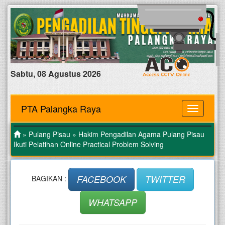
Sabtu, 08 Agustus 2026
PTA Palangka Raya
MENU
»
Pulang Pisau
» Hakim Pengadilan Agama Pulang Pisau
Ikuti Pelatihan Online Practical Problem Solving
FACEBOOK
TWITTER
BAGIKAN :
WHATSAPP