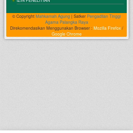
© Copyright
Mahkamah Agung
| Satker
Pengadilan Tinggi
Agama Palangka Raya
Direkomendasikan Menggunakan Browser :
Mozilla Firefox
/
Google Chrome