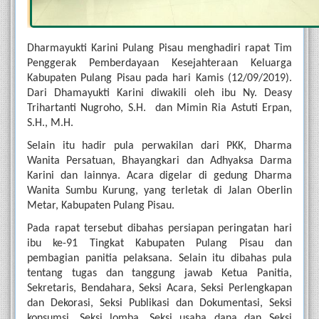
Dharmayukti Karini Pulang Pisau menghadiri rapat Tim 
Penggerak Pemberdayaan Kesejahteraan Keluarga 
Kabupaten Pulang Pisau pada hari Kamis (12/09/2019). 
Dari Dhamayukti Karini diwakili oleh ibu Ny. Deasy 
Trihartanti Nugroho, S.H.  dan Mimin Ria Astuti Erpan, 
S.H., M.H.
Selain itu hadir pula perwakilan dari PKK, Dharma 
Wanita Persatuan, Bhayangkari dan Adhyaksa Darma 
Karini dan lainnya. Acara digelar di gedung Dharma 
Wanita Sumbu Kurung, yang terletak di Jalan Oberlin 
Metar, Kabupaten Pulang Pisau.
Pada rapat tersebut dibahas persiapan peringatan hari 
ibu ke-91 Tingkat Kabupaten Pulang Pisau dan 
pembagian panitia pelaksana. Selain itu dibahas pula 
tentang tugas dan tanggung jawab Ketua Panitia, 
Sekretaris, Bendahara, Seksi Acara, Seksi Perlengkapan 
dan Dekorasi, Seksi Publikasi dan Dokumentasi, Seksi 
konsumsi, Seksi lomba, Seksi usaha dana dan Seksi 