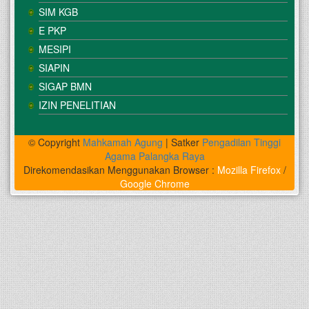
SIM KGB
E PKP
MESIPI
SIAPIN
SIGAP BMN
IZIN PENELITIAN
© Copyright
Mahkamah Agung
| Satker
Pengadilan Tinggi
Agama Palangka Raya
Direkomendasikan Menggunakan Browser :
Mozilla Firefox
/
Google Chrome