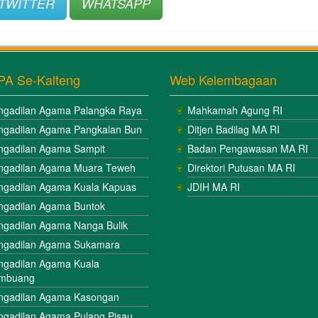
TWITTER
WHATSAPP
PA Se-Kalteng
Web Kelembagaan
ngadilan Agama Palangka Raya
Mahkamah Agung RI
ngadilan Agama Pangkalan Bun
Ditjen Badilag MA RI
ngadilan Agama Sampit
Badan Pengawasan MA RI
ngadilan Agama Muara Teweh
Direktori Putusan MA RI
ngadilan Agama Kuala Kapuas
JDIH MA RI
ngadilan Agama Buntok
ngadilan Agama Nanga Bulik
ngadilan Agama Sukamara
ngadilan Agama Kuala
mbuang
ngadilan Agama Kasongan
ngadilan Agama Pulang Pisau