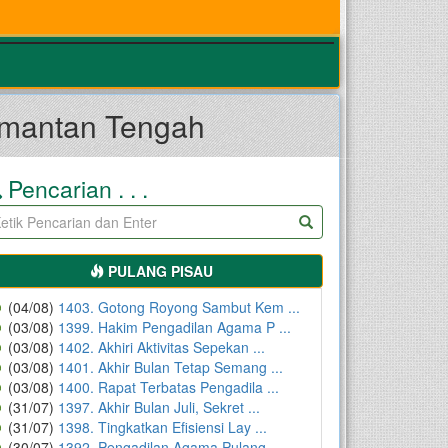
limantan Tengah
Pencarian . . .
PULANG PISAU
(04/08)
1403. Gotong Royong Sambut Kem ...
(03/08)
1399. Hakim Pengadilan Agama P ...
(03/08)
1402. Akhiri Aktivitas Sepekan ...
(03/08)
1401. Akhir Bulan Tetap Semang ...
(03/08)
1400. Rapat Terbatas Pengadila ...
(31/07)
1397. Akhir Bulan Juli, Sekret ...
(31/07)
1398. Tingkatkan Efisiensi Lay ...
(30/07)
1392. Pengadilan Agama Pulang ...