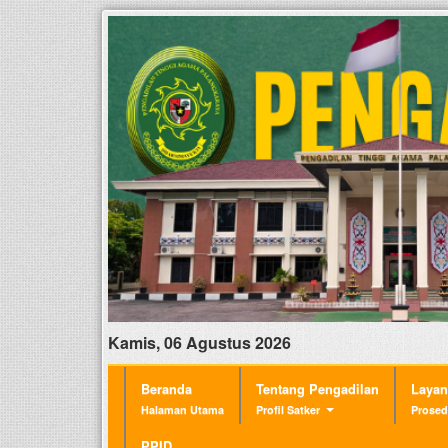
Kamis, 06 Agustus 2026
Beranda
Tentang Pengadilan
Laya
Halaman Utama
Profil Satker
Prosed
PPID