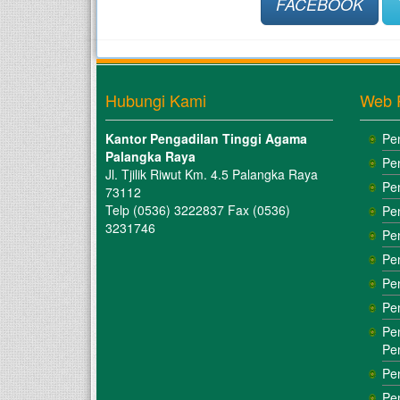
FACEBOOK
Hubungi Kami
Web 
Kantor Pengadilan Tinggi Agama
Pe
Palangka Raya
Pe
Jl. Tjilik Riwut Km. 4.5 Palangka Raya
Pe
73112
Telp (0536) 3222837 Fax (0536)
Pe
3231746
Pe
Pe
Pe
Pe
Pe
Pe
Pe
Pe