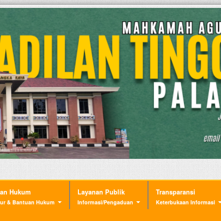
nan Hukum
Layanan Publik
Transparansi
ur & Bantuan Hukum
Informasi/Pengaduan
Keterbukaan Informasi