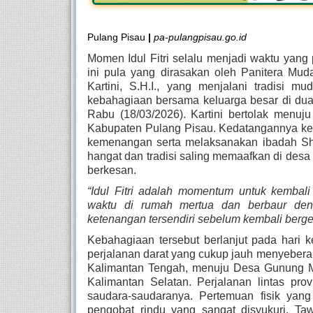
Pulang Pisau
|
pa-pulangpisau.go.id
Momen Idul Fitri selalu menjadi waktu yang 
ini pula yang dirasakan oleh Panitera M
Kartini, S.H.I., yang menjalani tradisi
kebahagiaan bersama keluarga besar di dua 
Rabu (18/03/2026). Kartini bertolak men
Kabupaten Pulang Pisau. Kedatangannya ke 
kemenangan serta melaksanakan ibadah Sha
hangat dan tradisi saling memaafkan di desa
berkesan.
“Idul Fitri adalah momentum untuk kembali
waktu di rumah mertua dan berbaur de
ketenangan tersendiri sebelum kembali bergel
Kebahagiaan tersebut berlanjut pada hari k
perjalanan darat yang cukup jauh menyeberang
Kalimantan Tengah, menuju Desa Gunung M
Kalimantan Selatan. Perjalanan lintas pro
saudara-saudaranya. Pertemuan fisik yang 
pengobat rindu yang sangat disyukuri. T