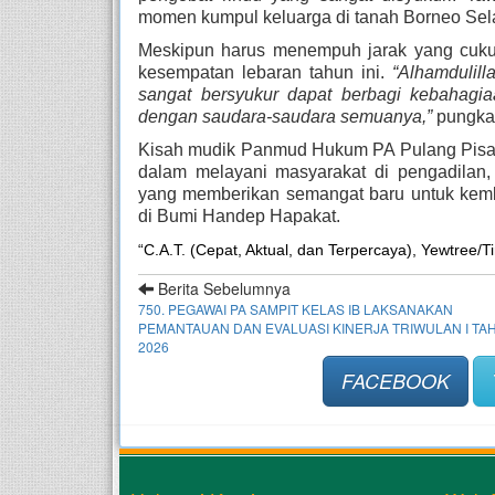
momen kumpul keluarga di tanah Borneo Sela
Meskipun harus menempuh jarak yang cukup
kesempatan lebaran tahun ini.
“Alhamdulill
sangat bersyukur dapat berbagi kebahagia
dengan saudara-saudara semuanya,”
pungka
Kisah mudik Panmud Hukum PA Pulang Pisau 
dalam melayani masyarakat di pengadilan, n
yang memberikan semangat baru untuk kem
di Bumi Handep Hapakat.
“C.A.T. (Cepat, Aktual, dan Terpercaya), Yewtree/T
Berita Sebelumnya
750. PEGAWAI PA SAMPIT KELAS IB LAKSANAKAN
PEMANTAUAN DAN EVALUASI KINERJA TRIWULAN I TA
2026
FACEBOOK