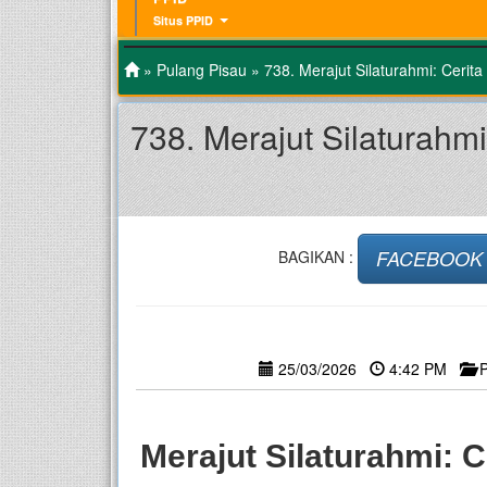
Situs PPID
»
Pulang Pisau
» 738. Merajut Silaturahmi: Cer
738. Merajut Silaturah
FACEBOOK
BAGIKAN :
25/03/2026
4:42 PM
–
Merajut Silaturahmi: