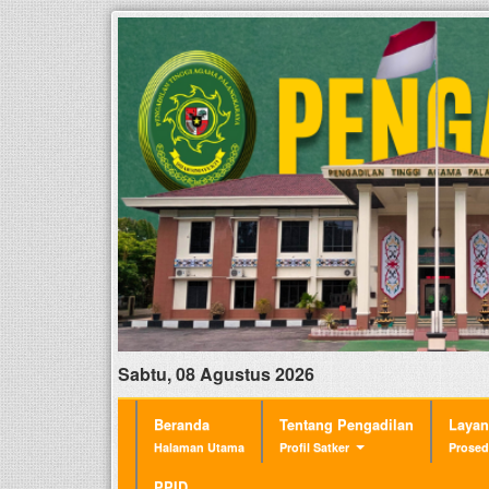
Sabtu, 08 Agustus 2026
Beranda
Tentang Pengadilan
Laya
Halaman Utama
Profil Satker
Prosed
PPID