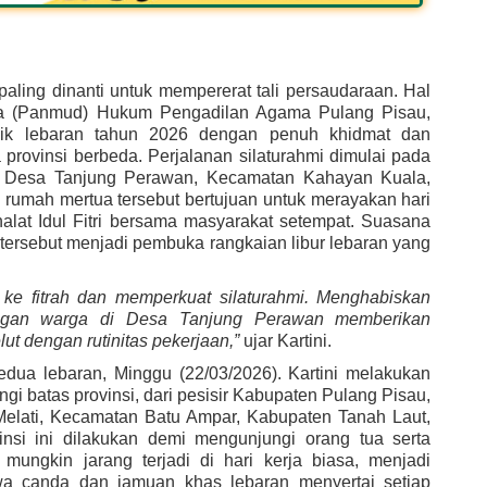
paling dinanti untuk mempererat tali persaudaraan. Hal
uda (Panmud) Hukum Pengadilan Agama Pulang Pisau,
 mudik lebaran tahun 2026 dengan penuh khidmat dan
provinsi berbeda. Perjalanan silaturahmi dimulai pada
uju Desa Tanjung Perawan, Kecamatan Kahayan Kuala,
rumah mertua tersebut bertujuan untuk merayakan hari
lat Idul Fitri bersama masyarakat setempat. Suasana
 tersebut menjadi pembuka rangkaian libur lebaran yang
 ke fitrah dan memperkuat silaturahmi. Menghabiskan
ngan warga di Desa Tanjung Perawan memberikan
ut dengan rutinitas pekerjaan,”
ujar Kartini.
edua lebaran, Minggu (22/03/2026). Kartini melakukan
i batas provinsi, dari pesisir Kabupaten Pulang Pisau,
elati, Kecamatan Batu Ampar, Kabupaten Tanah Laut,
vinsi ini dilakukan demi mengunjungi orang tua serta
mungkin jarang terjadi di hari kerja biasa, menjadi
awa canda dan jamuan khas lebaran menyertai setiap