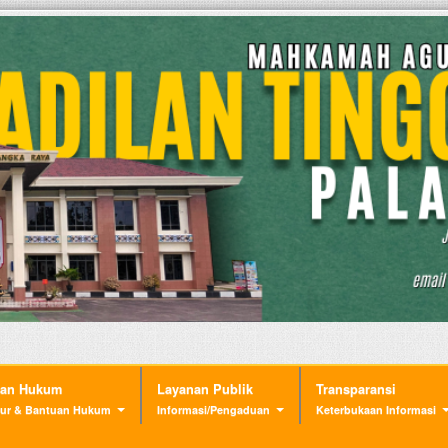
nan Hukum
Layanan Publik
Transparansi
ur & Bantuan Hukum
Informasi/Pengaduan
Keterbukaan Informasi