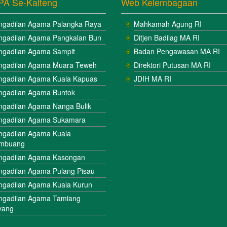
PA Se-Kalteng
Web Kelembagaan
ngadilan Agama Palangka Raya
Mahkamah Agung RI
ngadilan Agama Pangkalan Bun
Ditjen Badilag MA RI
ngadilan Agama Sampit
Badan Pengawasan MA RI
ngadilan Agama Muara Teweh
Direktori Putusan MA RI
ngadilan Agama Kuala Kapuas
JDIH MA RI
ngadilan Agama Buntok
ngadilan Agama Nanga Bulik
ngadilan Agama Sukamara
ngadilan Agama Kuala
mbuang
ngadilan Agama Kasongan
ngadilan Agama Pulang Pisau
ngadilan Agama Kuala Kurun
ngadilan Agama Tamiang
yang