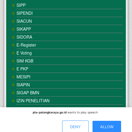
SIPP
SIPENDI
SIACUN
SIKAPP
SIDORA
E-Register
E Voting
SIM KGB
E PKP
MESIPI
SIAPIN
SIGAP BMN
IZIN PENELITIAN
pta-palangkaraya.go.id
wants to play speech
© Copyright
Mahkamah Agung
| Satker
Pengadilan Tinggi
Agama Palangka Raya
DENY
ALLOW
Direkomendasikan Menggunakan Browser :
Mozilla Firefox
/