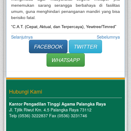
menemukan sarang serangga berbahaya di fasilitas
umum, guna menghindari penanganan mandiri yang bisa
berisiko fatal.
“C.A.T. (Cepat, Aktual, dan Terpercaya), Yewtree/Timred”
Selanjutnya
Sebelumnya
FACEBOOK
TWITTER
WHATSAPP
Hubungi Kami
Kantor Pengadilan Tinggi Agama Palangka Raya
Jl. Tjilik Riwut Km. 4.5 Palangka Raya 73112
Telp (0536) 3222837 Fax (0536) 3231746