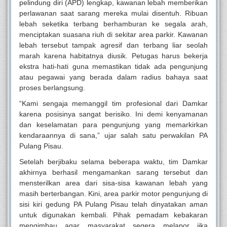
pelindung diri (APD) lengkap, kawanan lebah memberikan
perlawanan saat sarang mereka mulai disentuh. Ribuan
lebah seketika terbang berhamburan ke segala arah,
menciptakan suasana riuh di sekitar area parkir. Kawanan
lebah tersebut tampak agresif dan terbang liar seolah
marah karena habitatnya diusik. Petugas harus bekerja
ekstra hati-hati guna memastikan tidak ada pengunjung
atau pegawai yang berada dalam radius bahaya saat
proses berlangsung.
“Kami sengaja memanggil tim profesional dari Damkar
karena posisinya sangat berisiko. Ini demi kenyamanan
dan keselamatan para pengunjung yang memarkirkan
kendaraannya di sana,” ujar salah satu perwakilan PA
Pulang Pisau.
Setelah berjibaku selama beberapa waktu, tim Damkar
akhirnya berhasil mengamankan sarang tersebut dan
mensterilkan area dari sisa-sisa kawanan lebah yang
masih berterbangan. Kini, area parkir motor pengunjung di
sisi kiri gedung PA Pulang Pisau telah dinyatakan aman
untuk digunakan kembali. Pihak pemadam kebakaran
mengimbau agar masyarakat segera melapor jika