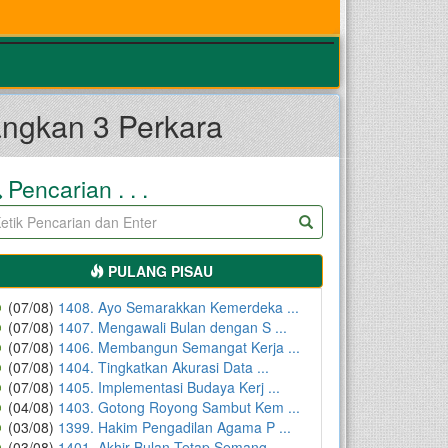
angkan 3 Perkara
Pencarian . . .
PULANG PISAU
(07/08)
1408. Ayo Semarakkan Kemerdeka ...
(07/08)
1407. Mengawali Bulan dengan S ...
(07/08)
1406. Membangun Semangat Kerja ...
(07/08)
1404. Tingkatkan Akurasi Data ...
(07/08)
1405. Implementasi Budaya Kerj ...
(04/08)
1403. Gotong Royong Sambut Kem ...
(03/08)
1399. Hakim Pengadilan Agama P ...
(03/08)
1401. Akhir Bulan Tetap Semang ...