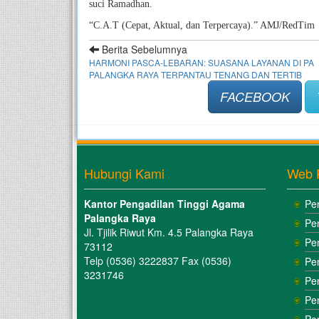
suci Ramadhan.
“C.A.T (Cepat, Aktual, dan Terpercaya).” AMJ/RedTim
Berita Sebelumnya
HARMONI PASCA-LEBARAN: SUASANA LAYANAN DI PA
PALANGKA RAYA TERPANTAU TENANG DAN TERTIB
FACEBOOK
Hubungi Kami
Web 
Kantor Pengadilan Tinggi Agama
Pe
Palangka Raya
Pe
Jl. Tjilik Riwut Km. 4.5 Palangka Raya
Pe
73112
Telp (0536) 3222837 Fax (0536)
Pe
3231746
Pe
Pe