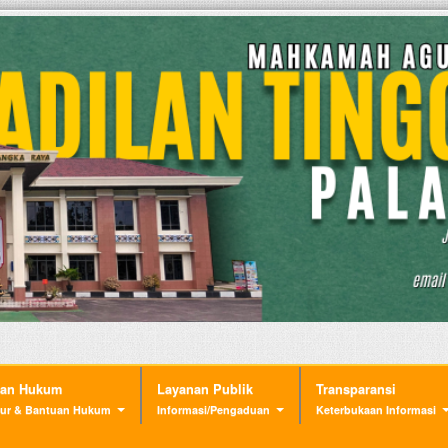
nan Hukum
Layanan Publik
Transparansi
ur & Bantuan Hukum
Informasi/Pengaduan
Keterbukaan Informasi