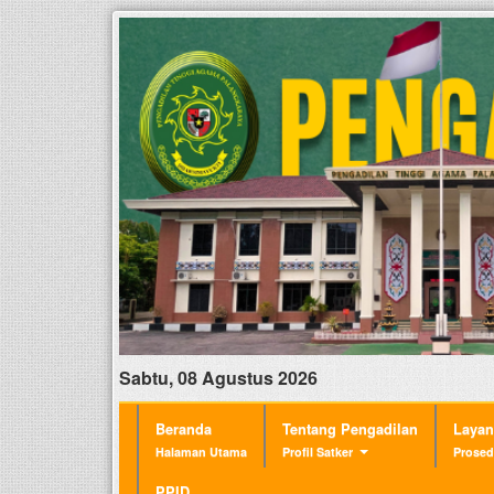
Sabtu, 08 Agustus 2026
Beranda
Tentang Pengadilan
Laya
Halaman Utama
Profil Satker
Prosed
PPID