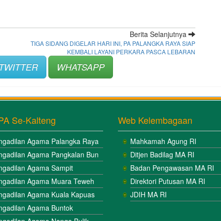
Berita Selanjutnya
TIGA SIDANG DIGELAR HARI INI, PA PALANGKA RAYA SIAP
KEMBALI LAYANI PERKARA PASCA LEBARAN
TWITTER
WHATSAPP
PA Se-Kalteng
Web Kelembagaan
ngadilan Agama Palangka Raya
Mahkamah Agung RI
ngadilan Agama Pangkalan Bun
Ditjen Badilag MA RI
ngadilan Agama Sampit
Badan Pengawasan MA RI
ngadilan Agama Muara Teweh
Direktori Putusan MA RI
ngadilan Agama Kuala Kapuas
JDIH MA RI
ngadilan Agama Buntok