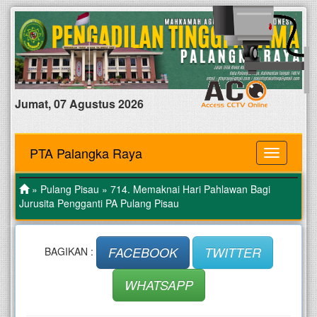
Jumat, 07 Agustus 2026
PTA Palangka Raya
MENU
»
Pulang Pisau
» 714. Memaknai Hari Pahlawan Bagi
Jurusita Pengganti PA Pulang Pisau
FACEBOOK
TWITTER
BAGIKAN :
WHATSAPP