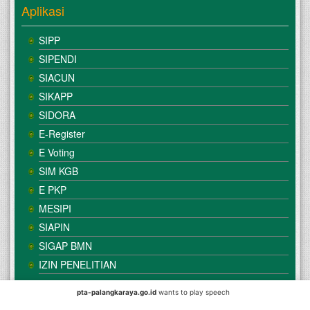
Aplikasi
SIPP
SIPENDI
SIACUN
SIKAPP
SIDORA
E-Register
E Voting
SIM KGB
E PKP
MESIPI
SIAPIN
SIGAP BMN
IZIN PENELITIAN
pta-palangkaraya.go.id
wants to play speech
© Copyright
Mahkamah Agung
| Satker
Pengadilan Tinggi