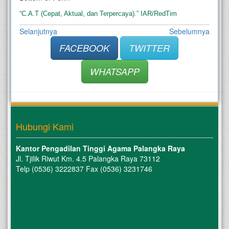
“C.A.T (Cepat, Aktual, dan Terpercaya).” IAR/RedTim
Selanjutnya
Sebelumnya
FACEBOOK
TWITTER
WHATSAPP
Hubungi Kami
Kantor Pengadilan Tinggi Agama Palangka Raya
Jl. Tjilik Riwut Km. 4.5 Palangka Raya 73112
Telp (0536) 3222837 Fax (0536) 3231746