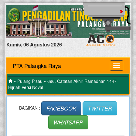
Kamis, 06 Agustus 2026
PTA Palangka Raya
MENU
»
Pulang Pisau
» 696. Catatan Akhir Ramadhan 1447
Hijriah Versi Noval
FACEBOOK
TWITTER
BAGIKAN :
WHATSAPP