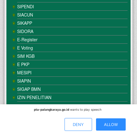
SIPENDI
SIACUN
SIKAPP
SIDORA
E-Register
E Voting
SIM KGB
E PKP
MESIPI
SIAPIN
SIGAP BMN
IZIN PENELITIAN
pta-palangkaraya.go.id
wants to play speech
© Copyright
Mahkamah Agung
| Satker
Pengadilan Tinggi
Agama Palangka Raya
DENY
ALLOW
Direkomendasikan Menggunakan Browser :
Mozilla Firefox
/
Google Chrome