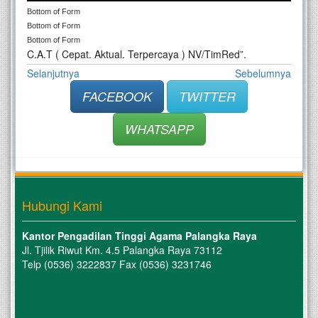
Bottom of Form
Bottom of Form
Bottom of Form
C.A.T ( Cepat. Aktual. Terpercaya ) NV/TimRed”.
Selanjutnya
Sebelumnya
FACEBOOK
TWITTER
WHATSAPP
Hubungi Kami
Kantor Pengadilan Tinggi Agama Palangka Raya
Jl. Tjilik Riwut Km. 4.5 Palangka Raya 73112
Telp (0536) 3222837 Fax (0536) 3231746