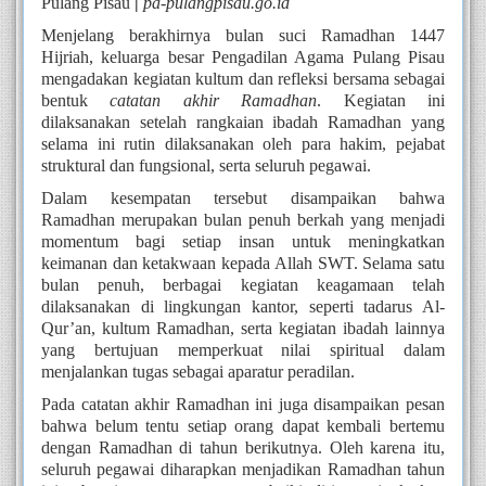
Pulang Pisau
|
pa-pulangpisau.go.id
Menjelang berakhirnya bulan suci Ramadhan 1447
Hijriah, keluarga besar
Pengadilan Agama Pulang Pisau
mengadakan kegiatan kultum dan refleksi bersama sebagai
bentuk
catatan akhir Ramadhan
. Kegiatan ini
dilaksanakan setelah rangkaian ibadah Ramadhan yang
selama ini rutin dilaksanakan oleh para hakim, pejabat
struktural dan fungsional, serta seluruh pegawai.
Dalam kesempatan tersebut disampaikan bahwa
Ramadhan merupakan bulan penuh berkah yang menjadi
momentum bagi setiap insan untuk meningkatkan
keimanan dan ketakwaan kepada Allah SWT. Selama satu
bulan penuh, berbagai kegiatan keagamaan telah
dilaksanakan di lingkungan kantor, seperti tadarus Al-
Qur’an, kultum Ramadhan, serta kegiatan ibadah lainnya
yang bertujuan memperkuat nilai spiritual dalam
menjalankan tugas sebagai aparatur peradilan.
Pada catatan akhir Ramadhan ini juga disampaikan pesan
bahwa belum tentu setiap orang dapat kembali bertemu
dengan Ramadhan di tahun berikutnya. Oleh karena itu,
seluruh pegawai diharapkan menjadikan Ramadhan tahun