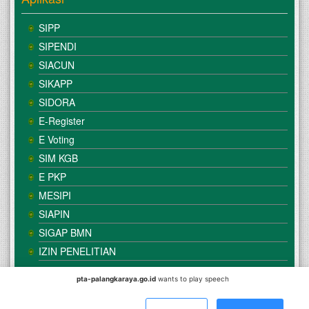
SIPP
SIPENDI
SIACUN
SIKAPP
SIDORA
E-Register
E Voting
SIM KGB
E PKP
MESIPI
SIAPIN
SIGAP BMN
IZIN PENELITIAN
pta-palangkaraya.go.id
wants to play speech
© Copyright
Mahkamah Agung
| Satker
Pengadilan Tinggi
Agama Palangka Raya