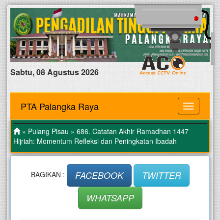
Sabtu, 08 Agustus 2026
PTA Palangka Raya
MENU
»
Pulang Pisau
» 686. Catatan Akhir Ramadhan 1447
Hijriah: Momentum Refleksi dan Peningkatan Ibadah
FACEBOOK
TWITTER
BAGIKAN :
WHATSAPP