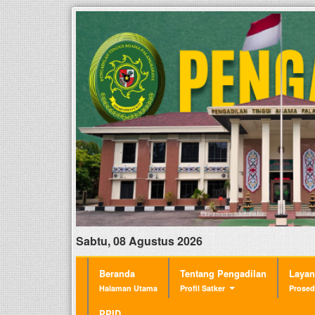
Sabtu, 08 Agustus 2026
Beranda
Tentang Pengadilan
Laya
Halaman Utama
Profil Satker
Prosed
PPID