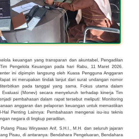
elola keuangan yang transparan dan akuntabel, Pengadilan
Tim Pengelola Keuangan pada hari Rabu, 11 Maret 2026
.
nter ini dipimpin langsung oleh Kuasa Pengguna Anggaran
Rapat ini merupakan tindak lanjut dari surat undangan nomor
diterbitkan pada tanggal yang sama
.
Fokus utama dalam
 Evaluasi (Monev) secara menyeluruh terhadap kinerja Tim
njadi pembahasan dalam rapat tersebut meliputi:
Monitoring
aksanaan anggaran dan pelaporan keuangan untuk memastikan
l-Hal Penting Lainnya: Pembahasan mengenai isu-isu teknis
gan negara di lingkup peradilan
.
 Pulang Pisau Wiryawan Arif, S.H.I., M.H. dan seluruh jajaran
ang Pisau, di antaranya
: Bendahara Pengeluaran, Bendahara