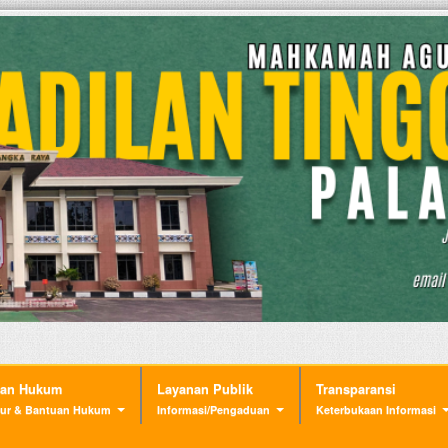
nan Hukum
Layanan Publik
Transparansi
ur & Bantuan Hukum
Informasi/Pengaduan
Keterbukaan Informasi