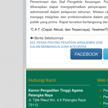
Penerimaan dan Staf Pengelola Keuangan.
Pa
diharapkan dapat mengoptimalkan penyerapan 
administratif dalam pelaporan tahunan
.
Melalui r
menjaga integritas dan profesionalisme dalam
publik yang prima
. Rapat tersebut berlangsung dar
“C.A.T. (Cepat, Aktual, dan Terpercaya), Yewtree/T
Berita Sebelumnya
652. PERAN PENTING PENATAAN MANAJEMEN SDM
DALAM MEMBANGUN ZONA INTEGRITAS
FACEBOOK
Hubungi Kami
Web 
Kantor Pengadilan Tinggi Agama
Pe
Palangka Raya
Pe
Jl. Tjilik Riwut Km. 4.5 Palangka Raya
Pe
73112