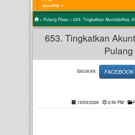
Situs PPID
»
Pulang Pisau
» 653. Tingkatkan Akuntabilitas
653. Tingkatkan Akun
Pulang
FACEBOOK
BAGIKAN :
13/03/2026
2:50 PM
–