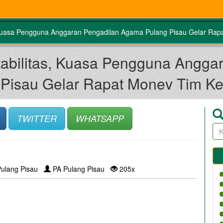
, Kuasa Pengguna Anggaran Pengadilan Agama Pulang Pisau Gelar Ra
tabilitas, Kuasa Pengguna Angg
 Pisau Gelar Rapat Monev Tim K
TWITTER
WHATSAPP
Pulang Pisau
PA Pulang Pisau
205x