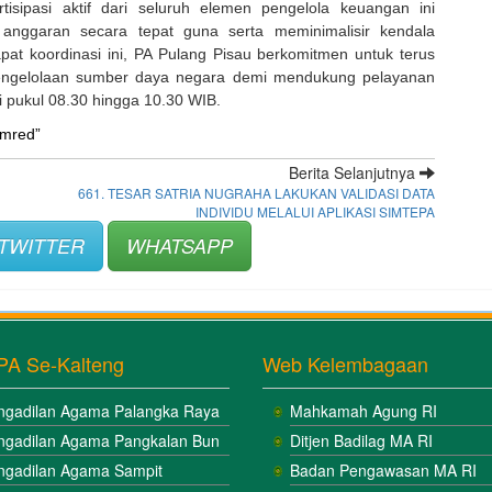
rtisipasi aktif dari seluruh elemen pengelola keuangan ini
anggaran secara tepat guna serta meminimalisir kendala
apat koordinasi ini, PA Pulang Pisau berkomitmen untuk terus
 pengelolaan sumber daya negara demi mendukung pelayanan
i pukul 08.30 hingga 10.30 WIB.
imred”
Berita Selanjutnya
661. TESAR SATRIA NUGRAHA LAKUKAN VALIDASI DATA
INDIVIDU MELALUI APLIKASI SIMTEPA
TWITTER
WHATSAPP
PA Se-Kalteng
Web Kelembagaan
ngadilan Agama Palangka Raya
Mahkamah Agung RI
ngadilan Agama Pangkalan Bun
Ditjen Badilag MA RI
ngadilan Agama Sampit
Badan Pengawasan MA RI