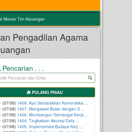
pat Monev Tim Keuangan
aran Pengadilan Agama
euangan
Pencarian . . .
PULANG PISAU
(07/08)
1408. Ayo Semarakkan Kemerdeka ...
(07/08)
1407. Mengawali Bulan dengan S ...
(07/08)
1406. Membangun Semangat Kerja ...
(07/08)
1404. Tingkatkan Akurasi Data ...
(07/08)
1405. Implementasi Budaya Kerj ...