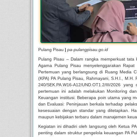
Pulang Pisau
|
pa-pulangpisau.go.id
Pulang Pisau – Dalam rangka memperkuat tata k
Agama Pulang Pisau menyelenggarakan Rapat 
Pertemuan yang berlangsung di Ruang Media Ce
(KPA) PA Pulang Pisau, Rahmayani, S.H.I., M.H.
240/SEK.PA.W16-A12/UND.OT1.2/III/2026 yang 
pertemuan ini adalah melakukan Monitoring dan
Keuangan institusi
. Beberapa poin utama yang me
dan Evaluasi: Peninjauan berkala terhadap pel
kesesuaian dengan standar yang ditetapkan
.
Ha
maupun kebijakan terbaru dalam manajemen keuan
Kegiatan ini dihadiri oleh langsung oleh Ketua PA
penting dalam struktur pengelola keuangan PA Pul