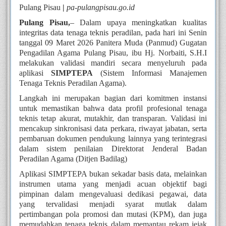
Pulang Pisau
|
pa-pulangpisau.go.id
Pulang Pisau,
– Dalam upaya meningkatkan kualitas
integritas data tenaga teknis peradilan, pada hari ini Senin
tanggal 09 Maret 2026 Panitera Muda (Panmud) Gugatan
Pengadilan Agama Pulang Pisau, ibu Hj. Norbaiti, S.H.I
melakukan validasi mandiri secara menyeluruh pada
aplikasi
SIMPTEPA
(Sistem Informasi Manajemen
Tenaga Teknis Peradilan Agama)
.
Langkah ini merupakan bagian dari komitmen instansi
untuk memastikan bahwa data profil profesional tenaga
teknis tetap akurat, mutakhir, dan transparan. Validasi ini
mencakup sinkronisasi data perkara, riwayat jabatan, serta
pembaruan dokumen pendukung lainnya yang terintegrasi
dalam sistem penilaian Direktorat Jenderal Badan
Peradilan Agama (Ditjen Badilag)
Aplikasi SIMPTEPA bukan sekadar basis data, melainkan
instrumen utama yang menjadi acuan objektif bagi
pimpinan dalam mengevaluasi dedikasi pegawai, data
yang tervalidasi menjadi syarat mutlak dalam
pertimbangan pola promosi dan mutasi (KPM), dan juga
memudahkan tenaga teknis dalam memantau rekam jejak