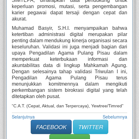
SIMTEPA, diharapkan data pendukung untuk
keperluan promosi, mutasi, serta pengembangan
karier pegawai dapat tersaji dengan cepat dan
akurat.
Muhamad Basyir, S.H.I. menyampaikan bahwa
ketertiban administrasi digital merupakan pilar
penting dalam mendukung kinerja organisasi secara
keseluruhan. Validasi ini juga menjadi bagian dari
upaya Pengadilan Agama Pulang Pisau dalam
memperkuat keterbukaan informasi dan
akuntabilitas data di lingkup Mahkamah Agung.
Dengan selesainya tahap validasi Triwulan I ini,
Pengadilan Agama Pulang Pisau terus
menunjukkan komitmennya dalam mengikuti
perkembangan sistem birokrasi digital yang telah
ditetapkan oleh pusat.
“C.A.T. (Cepat, Aktual, dan Terpercaya), Yewtree/Timred”
Selanjutnya
Sebelumnya
FACEBOOK
TWITTER